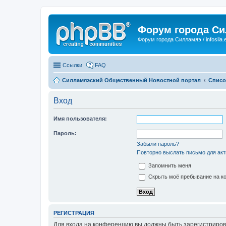
Форум города С
Форум города Силламяэ / infosila.
Ссылки
FAQ
Силламяэский Общественный Новостной портал
Списо
Вход
Имя пользователя:
Пароль:
Забыли пароль?
Повторно выслать письмо для акт
Запомнить меня
Скрыть моё пребывание на ко
РЕГИСТРАЦИЯ
Для входа на конференцию вы должны быть зарегистриров