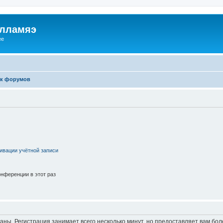
илламяэ
ee
к форумов
ивации учётной записи
нференции в этот раз
аны. Регистрация занимает всего несколько минут, но предоставляет вам б