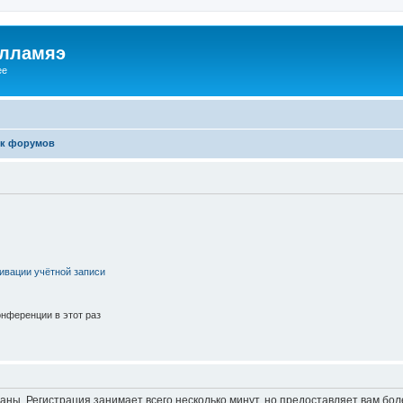
илламяэ
ee
к форумов
ивации учётной записи
нференции в этот раз
аны. Регистрация занимает всего несколько минут, но предоставляет вам б