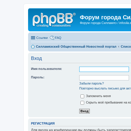
Форум города С
Форум города Силламяэ / infosila.
Ссылки
FAQ
Силламяэский Общественный Новостной портал
Списо
Вход
Имя пользователя:
Пароль:
Забыли пароль?
Повторно выслать письмо для акт
Запомнить меня
Скрыть моё пребывание на ко
РЕГИСТРАЦИЯ
Для входа на конференцию вы должны быть зарегистриров