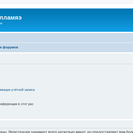
илламяэ
ee
к форумов
ивации учётной записи
нференции в этот раз
аны. Регистрация занимает всего несколько минут, но предоставляет вам б