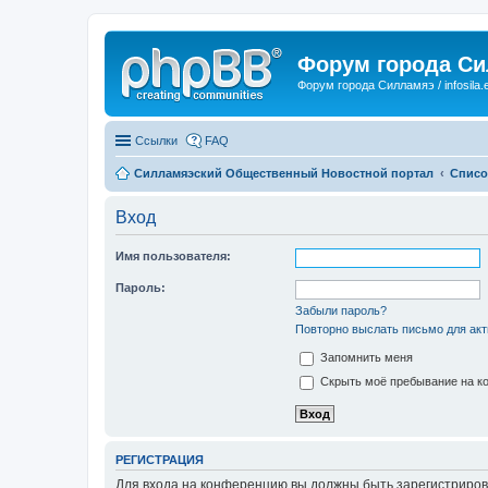
Форум города С
Форум города Силламяэ / infosila.
Ссылки
FAQ
Силламяэский Общественный Новостной портал
Списо
Вход
Имя пользователя:
Пароль:
Забыли пароль?
Повторно выслать письмо для акт
Запомнить меня
Скрыть моё пребывание на ко
РЕГИСТРАЦИЯ
Для входа на конференцию вы должны быть зарегистриров