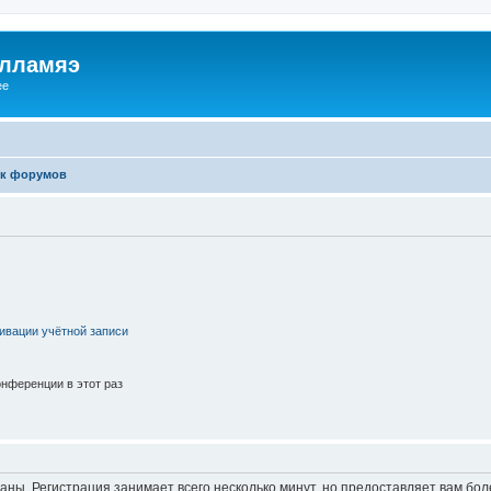
илламяэ
ee
к форумов
ивации учётной записи
нференции в этот раз
аны. Регистрация занимает всего несколько минут, но предоставляет вам б