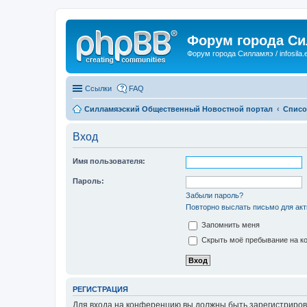
Форум города С
Форум города Силламяэ / infosila.
Ссылки
FAQ
Силламяэский Общественный Новостной портал
Списо
Вход
Имя пользователя:
Пароль:
Забыли пароль?
Повторно выслать письмо для акт
Запомнить меня
Скрыть моё пребывание на ко
РЕГИСТРАЦИЯ
Для входа на конференцию вы должны быть зарегистриров