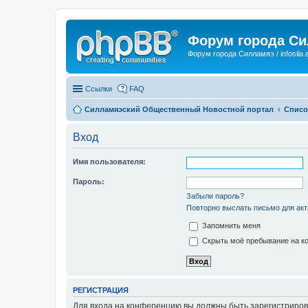
Форум города С
Форум города Силламяэ / infosila.
Ссылки
FAQ
Силламяэский Общественный Новостной портал
Списо
Вход
Имя пользователя:
Пароль:
Забыли пароль?
Повторно выслать письмо для акт
Запомнить меня
Скрыть моё пребывание на ко
РЕГИСТРАЦИЯ
Для входа на конференцию вы должны быть зарегистриров