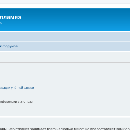
илламяэ
ee
к форумов
ивации учётной записи
нференции в этот раз
аны. Регистрация занимает всего несколько минут, но предоставляет вам б