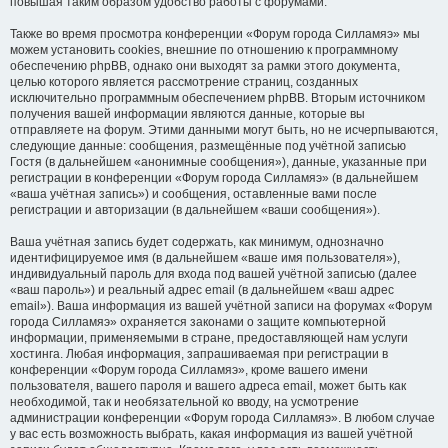
повышая таким образом удобство работы с форумами.
Также во время просмотра конференции «Форум города Силламяэ» мы
можем установить cookies, внешние по отношению к программному
обеспечению phpBB, однако они выходят за рамки этого документа,
целью которого является рассмотрение страниц, созданных
исключительно программным обеспечением phpBB. Вторым источником
получения вашей информации являются данные, которые вы
отправляете на форум. Этими данными могут быть, но не исчерпываются,
следующие данные: сообщения, размещённые под учётной записью
Гостя (в дальнейшем «анонимные сообщения»), данные, указанные при
регистрации в конференции «Форум города Силламяэ» (в дальнейшем
«ваша учётная запись») и сообщения, оставленные вами после
регистрации и авторизации (в дальнейшем «ваши сообщения»).
Ваша учётная запись будет содержать, как минимум, однозначно
идентифицируемое имя (в дальнейшем «ваше имя пользователя»),
индивидуальный пароль для входа под вашей учётной записью (далее
«ваш пароль») и реальный адрес email (в дальнейшем «ваш адрес
email»). Ваша информация из вашей учётной записи на форумах «Форум
города Силламяэ» охраняется законами о защите компьютерной
информации, применяемыми в стране, предоставляющей нам услуги
хостинга. Любая информация, запрашиваемая при регистрации в
конференции «Форум города Силламяэ», кроме вашего имени
пользователя, вашего пароля и вашего адреса email, может быть как
необходимой, так и необязательной ко вводу, на усмотрение
администрации конференции «Форум города Силламяэ». В любом случае
у вас есть возможность выбрать, какая информация из вашей учётной