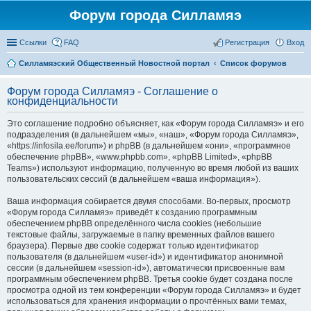
Форум города Силламяэ
Ссылки
FAQ
Регистрация
Вход
Силламяэский Общественный Новостной портал
Список форумов
Форум города Силламяэ - Соглашение о
конфиденциальности
Это соглашение подробно объясняет, как «Форум города Силламяэ» и его
подразделения (в дальнейшем «мы», «наш», «Форум города Силламяэ»,
«https://infosila.ee/forum») и phpBB (в дальнейшем «они», «программное
обеспечение phpBB», «www.phpbb.com», «phpBB Limited», «phpBB
Teams») используют информацию, полученную во время любой из ваших
пользовательских сессий (в дальнейшем «ваша информация»).
Ваша информация собирается двумя способами. Во-первых, просмотр
«Форум города Силламяэ» приведёт к созданию программным
обеспечением phpBB определённого числа cookies (небольшие
текстовые файлы, загружаемые в папку временных файлов вашего
браузера). Первые две cookie содержат только идентификатор
пользователя (в дальнейшем «user-id») и идентификатор анонимной
сессии (в дальнейшем «session-id»), автоматически присвоенные вам
программным обеспечением phpBB. Третья cookie будет создана после
просмотра одной из тем конференции «Форум города Силламяэ» и будет
использоваться для хранения информации о прочтённых вами темах,