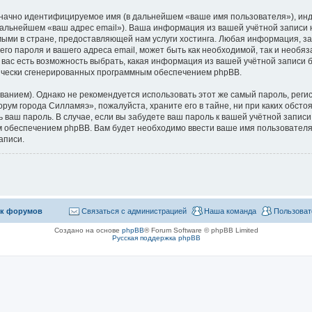
означно идентифицируемое имя (в дальнейшем «ваше имя пользователя»), ин
 дальнейшем «ваш адрес email»). Ваша информация из вашей учётной запис
ыми в стране, предоставляющей нам услуги хостинга. Любая информация, з
го пароля и вашего адреса email, может быть как необходимой, так и необя
ас есть возможность выбрать, какая информация из вашей учётной записи бу
тически сгенерированных программным обеспечением phpBB.
ием). Однако не рекомендуется использовать этот же самый пароль, регист
рум города Силламяэ», пожалуйста, храните его в тайне, ни при каких обст
ть ваш пароль. В случае, если вы забудете ваш пароль к вашей учётной запи
обеспечением phpBB. Вам будет необходимо ввести ваше имя пользователя и
аписи.
к форумов
Связаться с администрацией
Наша команда
Пользоват
Создано на основе
phpBB
® Forum Software © phpBB Limited
Русская поддержка phpBB