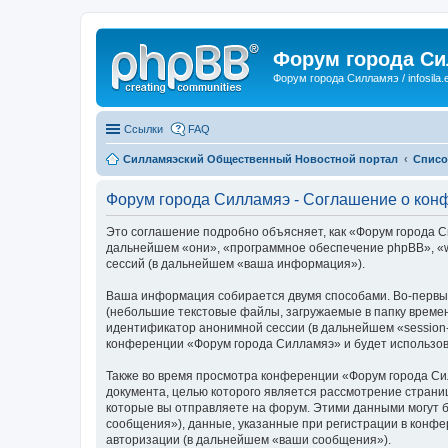
Форум города С
Форум города Силламяэ / infosila.
Ссылки
FAQ
Силламяэский Общественный Новостной портал
Списо
Форум города Силламяэ - Соглашение о кон
Это соглашение подробно объясняет, как «Форум города Сил
дальнейшем «они», «программное обеспечение phpBB», «w
сессий (в дальнейшем «ваша информация»).
Ваша информация собирается двумя способами. Во-первых
(небольшие текстовые файлы, загружаемые в папку времен
идентификатор анонимной сессии (в дальнейшем «session-
конференции «Форум города Силламяэ» и будет использов
Также во время просмотра конференции «Форум города Си
документа, целью которого является рассмотрение стран
которые вы отправляете на форум. Этими данными могут 
сообщения»), данные, указанные при регистрации в конфе
авторизации (в дальнейшем «ваши сообщения»).