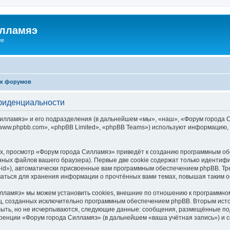
илламяэ
ee
к форумов
фиденциальности
ламяэ» и его подразделения (в дальнейшем «мы», «наш», «Форум города Силла
ww.phpbb.com», «phpBB Limited», «phpBB Teams») используют информацию, 
, просмотр «Форум города Силламяэ» приведёт к созданию программным об
ных файлов вашего браузера). Первые две cookie содержат только идентифик
id»), автоматически присвоенные вам программным обеспечением phpBB. Тре
аться для хранения информации о прочтённых вами темах, повышая таким о
лламяэ» мы можем установить cookies, внешние по отношению к программном
иц, созданных исключительно программным обеспечением phpBB. Вторым ис
быть, но не исчерпываются, следующие данные: сообщения, размещённые по
ренции «Форум города Силламяэ» (в дальнейшем «ваша учётная запись») и 