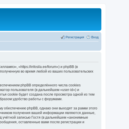
Регистрация
Вход
мяэ», «https://infosila.ee/forum») и phpBB (в
полученную во время любой из ваших пользовательских
еспечением phpBB определённого числа cookies
атор пользователя (в дальнейшем «user-id») и
тья cookie будет создана после просмотра одной из тем
бразом удобство работы с форумами.
у обеспечению phpBB, однако они выходят за рамки этого
точником получения вашей информации являются данные,
д учётной записью Гостя (в дальнейшем «анонимные
сообщения, оставленные вами после регистрации и