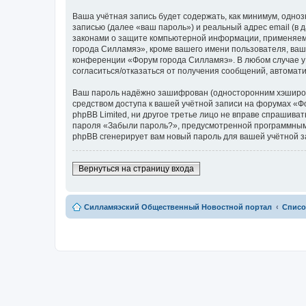
Ваша учётная запись будет содержать, как минимум, одн
записью (далее «ваш пароль») и реальный адрес email (в
законами о защите компьютерной информации, применяем
города Силламяэ», кроме вашего имени пользователя, ваше
конференции «Форум города Силламяэ». В любом случае у в
согласиться/отказаться от получения сообщений, автома
Ваш пароль надёжно зашифрован (односторонним хэширован
средством доступа к вашей учётной записи на форумах «Фо
phpBB Limited, ни другое третье лицо не вправе спрашива
пароля «Забыли пароль?», предусмотренной программным 
phpBB сгенерирует вам новый пароль для вашей учётной з
Вернуться на страницу входа
Силламяэский Общественный Новостной портал
Списо