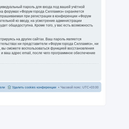
дивидуальный пароль для входа под вашей учётной
и на форумах «Форум города Силламяэ» охраняется
апрашиваемая при регистрации в конференции «Форум
зательной ко вводу, на усмотрение администрации
дет общедоступна. Кроме того, у вас есть возможность
рируясь на других сайтах. Ваш пароль является
оятельствах ни представители «Форум города Силламяэ», ни
си, вы сможете воспользоваться функцией восстановления
 ваш адрес email, после чего программное обеспечение
ели
Удалить cookies конференции
Часовой пояс:
UTC+03:00