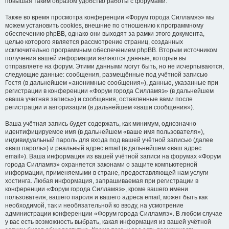
повышая таким образом удобство работы с форумами.
Также во время просмотра конференции «Форум города Силламяэ» мы
можем установить cookies, внешние по отношению к программному
обеспечению phpBB, однако они выходят за рамки этого документа,
целью которого является рассмотрение страниц, созданных
исключительно программным обеспечением phpBB. Вторым источником
получения вашей информации являются данные, которые вы
отправляете на форум. Этими данными могут быть, но не исчерпываются,
следующие данные: сообщения, размещённые под учётной записью
Гостя (в дальнейшем «анонимные сообщения»), данные, указанные при
регистрации в конференции «Форум города Силламяэ» (в дальнейшем
«ваша учётная запись») и сообщения, оставленные вами после
регистрации и авторизации (в дальнейшем «ваши сообщения»).
Ваша учётная запись будет содержать, как минимум, однозначно
идентифицируемое имя (в дальнейшем «ваше имя пользователя»),
индивидуальный пароль для входа под вашей учётной записью (далее
«ваш пароль») и реальный адрес email (в дальнейшем «ваш адрес
email»). Ваша информация из вашей учётной записи на форумах «Форум
города Силламяэ» охраняется законами о защите компьютерной
информации, применяемыми в стране, предоставляющей нам услуги
хостинга. Любая информация, запрашиваемая при регистрации в
конференции «Форум города Силламяэ», кроме вашего имени
пользователя, вашего пароля и вашего адреса email, может быть как
необходимой, так и необязательной ко вводу, на усмотрение
администрации конференции «Форум города Силламяэ». В любом случае
у вас есть возможность выбрать, какая информация из вашей учётной