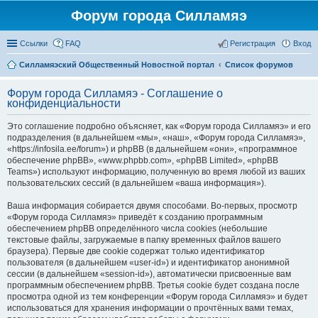
Форум города Силламяэ
Ссылки
FAQ
Регистрация
Вход
Силламяэский Общественный Новостной портал
Список форумов
Форум города Силламяэ - Соглашение о
конфиденциальности
Это соглашение подробно объясняет, как «Форум города Силламяэ» и его
подразделения (в дальнейшем «мы», «наш», «Форум города Силламяэ»,
«https://infosila.ee/forum») и phpBB (в дальнейшем «они», «программное
обеспечение phpBB», «www.phpbb.com», «phpBB Limited», «phpBB
Teams») используют информацию, полученную во время любой из ваших
пользовательских сессий (в дальнейшем «ваша информация»).
Ваша информация собирается двумя способами. Во-первых, просмотр
«Форум города Силламяэ» приведёт к созданию программным
обеспечением phpBB определённого числа cookies (небольшие
текстовые файлы, загружаемые в папку временных файлов вашего
браузера). Первые две cookie содержат только идентификатор
пользователя (в дальнейшем «user-id») и идентификатор анонимной
сессии (в дальнейшем «session-id»), автоматически присвоенные вам
программным обеспечением phpBB. Третья cookie будет создана после
просмотра одной из тем конференции «Форум города Силламяэ» и будет
использоваться для хранения информации о прочтённых вами темах,