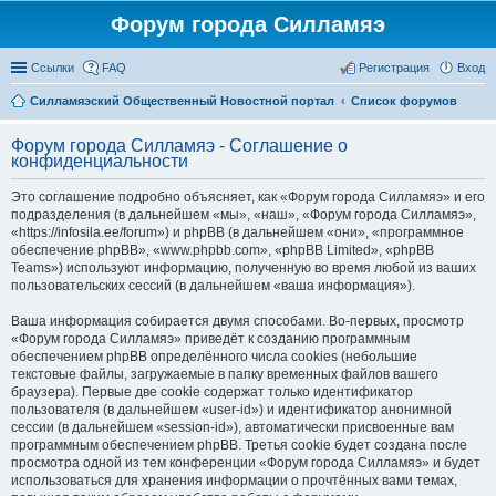
Форум города Силламяэ
Ссылки
FAQ
Регистрация
Вход
Силламяэский Общественный Новостной портал
Список форумов
Форум города Силламяэ - Соглашение о
конфиденциальности
Это соглашение подробно объясняет, как «Форум города Силламяэ» и его
подразделения (в дальнейшем «мы», «наш», «Форум города Силламяэ»,
«https://infosila.ee/forum») и phpBB (в дальнейшем «они», «программное
обеспечение phpBB», «www.phpbb.com», «phpBB Limited», «phpBB
Teams») используют информацию, полученную во время любой из ваших
пользовательских сессий (в дальнейшем «ваша информация»).
Ваша информация собирается двумя способами. Во-первых, просмотр
«Форум города Силламяэ» приведёт к созданию программным
обеспечением phpBB определённого числа cookies (небольшие
текстовые файлы, загружаемые в папку временных файлов вашего
браузера). Первые две cookie содержат только идентификатор
пользователя (в дальнейшем «user-id») и идентификатор анонимной
сессии (в дальнейшем «session-id»), автоматически присвоенные вам
программным обеспечением phpBB. Третья cookie будет создана после
просмотра одной из тем конференции «Форум города Силламяэ» и будет
использоваться для хранения информации о прочтённых вами темах,