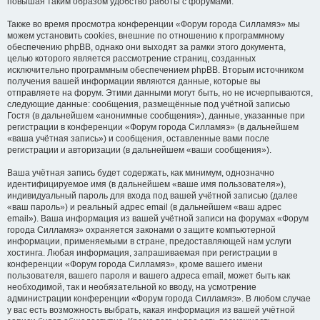
повышая таким образом удобство работы с форумами.
Также во время просмотра конференции «Форум города Силламяэ» мы
можем установить cookies, внешние по отношению к программному
обеспечению phpBB, однако они выходят за рамки этого документа,
целью которого является рассмотрение страниц, созданных
исключительно программным обеспечением phpBB. Вторым источником
получения вашей информации являются данные, которые вы
отправляете на форум. Этими данными могут быть, но не исчерпываются,
следующие данные: сообщения, размещённые под учётной записью
Гостя (в дальнейшем «анонимные сообщения»), данные, указанные при
регистрации в конференции «Форум города Силламяэ» (в дальнейшем
«ваша учётная запись») и сообщения, оставленные вами после
регистрации и авторизации (в дальнейшем «ваши сообщения»).
Ваша учётная запись будет содержать, как минимум, однозначно
идентифицируемое имя (в дальнейшем «ваше имя пользователя»),
индивидуальный пароль для входа под вашей учётной записью (далее
«ваш пароль») и реальный адрес email (в дальнейшем «ваш адрес
email»). Ваша информация из вашей учётной записи на форумах «Форум
города Силламяэ» охраняется законами о защите компьютерной
информации, применяемыми в стране, предоставляющей нам услуги
хостинга. Любая информация, запрашиваемая при регистрации в
конференции «Форум города Силламяэ», кроме вашего имени
пользователя, вашего пароля и вашего адреса email, может быть как
необходимой, так и необязательной ко вводу, на усмотрение
администрации конференции «Форум города Силламяэ». В любом случае
у вас есть возможность выбрать, какая информация из вашей учётной