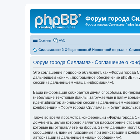
Форум города С
Форум города Силламяэ / infosila.
Ссылки
FAQ
Силламяэский Общественный Новостной портал
Списо
Форум города Силламяэ - Соглашение о кон
Это соглашение подробно объясняет, как «Форум города Сил
дальнейшем «они», «программное обеспечение phpBB», «w
сессий (в дальнейшем «ваша информация»).
Ваша информация собирается двумя способами. Во-первых
(небольшие текстовые файлы, загружаемые в папку времен
идентификатор анонимной сессии (в дальнейшем «session-
конференции «Форум города Силламяэ» и будет использов
Также во время просмотра конференции «Форум города Си
документа, целью которого является рассмотрение стран
которые вы отправляете на форум. Этими данными могут 
сообщения»), данные, указанные при регистрации в конфе
авторизации (в дальнейшем «ваши сообщения»).