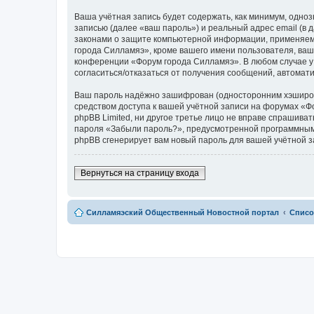
Ваша учётная запись будет содержать, как минимум, одн
записью (далее «ваш пароль») и реальный адрес email (в
законами о защите компьютерной информации, применяем
города Силламяэ», кроме вашего имени пользователя, ваше
конференции «Форум города Силламяэ». В любом случае у в
согласиться/отказаться от получения сообщений, автома
Ваш пароль надёжно зашифрован (односторонним хэширован
средством доступа к вашей учётной записи на форумах «Фо
phpBB Limited, ни другое третье лицо не вправе спрашива
пароля «Забыли пароль?», предусмотренной программным 
phpBB сгенерирует вам новый пароль для вашей учётной з
Вернуться на страницу входа
Силламяэский Общественный Новостной портал
Списо