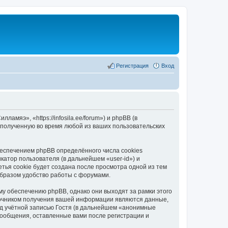
Регистрация
Вход
мяэ», «https://infosila.ee/forum») и phpBB (в
полученную во время любой из ваших пользовательских
еспечением phpBB определённого числа cookies
атор пользователя (в дальнейшем «user-id») и
тья cookie будет создана после просмотра одной из тем
бразом удобство работы с форумами.
у обеспечению phpBB, однако они выходят за рамки этого
точником получения вашей информации являются данные,
д учётной записью Гостя (в дальнейшем «анонимные
сообщения, оставленные вами после регистрации и