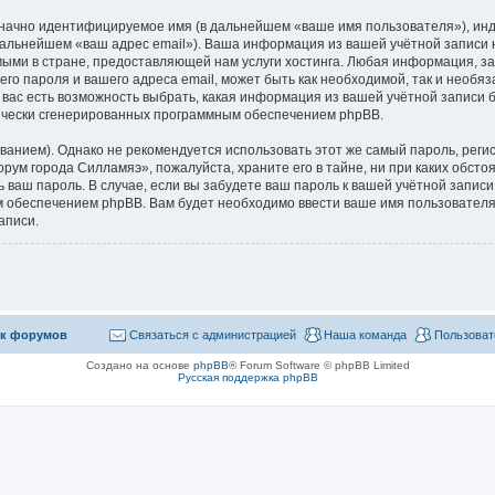
означно идентифицируемое имя (в дальнейшем «ваше имя пользователя»), ин
 дальнейшем «ваш адрес email»). Ваша информация из вашей учётной запис
ыми в стране, предоставляющей нам услуги хостинга. Любая информация, з
го пароля и вашего адреса email, может быть как необходимой, так и необя
ас есть возможность выбрать, какая информация из вашей учётной записи бу
тически сгенерированных программным обеспечением phpBB.
ием). Однако не рекомендуется использовать этот же самый пароль, регист
рум города Силламяэ», пожалуйста, храните его в тайне, ни при каких обст
ть ваш пароль. В случае, если вы забудете ваш пароль к вашей учётной запи
обеспечением phpBB. Вам будет необходимо ввести ваше имя пользователя и
аписи.
к форумов
Связаться с администрацией
Наша команда
Пользоват
Создано на основе
phpBB
® Forum Software © phpBB Limited
Русская поддержка phpBB