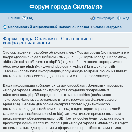
Форум города Силламяэ
Ссылки
FAQ
Регистрация
Вход
Силламяэский Общественный Новостной портал
Список форумов
Форум города Силламяэ - Соглашение о
конфиденциальности
Это соглашение подробно объясняет, как «Форум города Силламяэ» и его
подразделения (в дальнейшем «мы», «наш», «Форум города Силламяэ»,
«https://infosila.ee/forum») и phpBB (в дальнейшем «они», «программное
обеспечение phpBB», «www.phpbb.com», «phpBB Limited», «phpBB
Teams») используют информацию, полученную во время любой из ваших
пользовательских сессий (в дальнейшем «ваша информация»).
Ваша информация собирается двумя способами. Во-первых, просмотр
«Форум города Силламяэ» приведёт к созданию программным
обеспечением phpBB определённого числа cookies (небольшие
текстовые файлы, загружаемые в папку временных файлов вашего
браузера). Первые две cookie содержат только идентификатор
пользователя (в дальнейшем «user-id») и идентификатор анонимной
сессии (в дальнейшем «session-id»), автоматически присвоенные вам
программным обеспечением phpBB. Третья cookie будет создана после
просмотра одной из тем конференции «Форум города Силламяэ» и будет
использоваться для хранения информации о прочтённых вами темах,