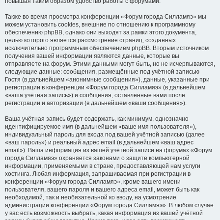
повышая таким образом удобство работы с форумами.
Также во время просмотра конференции «Форум города Силламяэ» мы
можем установить cookies, внешние по отношению к программному
обеспечению phpBB, однако они выходят за рамки этого документа,
целью которого является рассмотрение страниц, созданных
исключительно программным обеспечением phpBB. Вторым источником
получения вашей информации являются данные, которые вы
отправляете на форум. Этими данными могут быть, но не исчерпываются,
следующие данные: сообщения, размещённые под учётной записью
Гостя (в дальнейшем «анонимные сообщения»), данные, указанные при
регистрации в конференции «Форум города Силламяэ» (в дальнейшем
«ваша учётная запись») и сообщения, оставленные вами после
регистрации и авторизации (в дальнейшем «ваши сообщения»).
Ваша учётная запись будет содержать, как минимум, однозначно
идентифицируемое имя (в дальнейшем «ваше имя пользователя»),
индивидуальный пароль для входа под вашей учётной записью (далее
«ваш пароль») и реальный адрес email (в дальнейшем «ваш адрес
email»). Ваша информация из вашей учётной записи на форумах «Форум
города Силламяэ» охраняется законами о защите компьютерной
информации, применяемыми в стране, предоставляющей нам услуги
хостинга. Любая информация, запрашиваемая при регистрации в
конференции «Форум города Силламяэ», кроме вашего имени
пользователя, вашего пароля и вашего адреса email, может быть как
необходимой, так и необязательной ко вводу, на усмотрение
администрации конференции «Форум города Силламяэ». В любом случае
у вас есть возможность выбрать, какая информация из вашей учётной