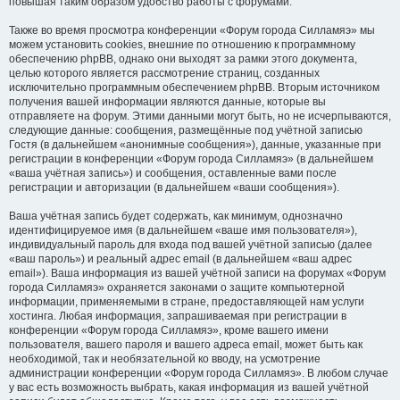
повышая таким образом удобство работы с форумами.
Также во время просмотра конференции «Форум города Силламяэ» мы
можем установить cookies, внешние по отношению к программному
обеспечению phpBB, однако они выходят за рамки этого документа,
целью которого является рассмотрение страниц, созданных
исключительно программным обеспечением phpBB. Вторым источником
получения вашей информации являются данные, которые вы
отправляете на форум. Этими данными могут быть, но не исчерпываются,
следующие данные: сообщения, размещённые под учётной записью
Гостя (в дальнейшем «анонимные сообщения»), данные, указанные при
регистрации в конференции «Форум города Силламяэ» (в дальнейшем
«ваша учётная запись») и сообщения, оставленные вами после
регистрации и авторизации (в дальнейшем «ваши сообщения»).
Ваша учётная запись будет содержать, как минимум, однозначно
идентифицируемое имя (в дальнейшем «ваше имя пользователя»),
индивидуальный пароль для входа под вашей учётной записью (далее
«ваш пароль») и реальный адрес email (в дальнейшем «ваш адрес
email»). Ваша информация из вашей учётной записи на форумах «Форум
города Силламяэ» охраняется законами о защите компьютерной
информации, применяемыми в стране, предоставляющей нам услуги
хостинга. Любая информация, запрашиваемая при регистрации в
конференции «Форум города Силламяэ», кроме вашего имени
пользователя, вашего пароля и вашего адреса email, может быть как
необходимой, так и необязательной ко вводу, на усмотрение
администрации конференции «Форум города Силламяэ». В любом случае
у вас есть возможность выбрать, какая информация из вашей учётной