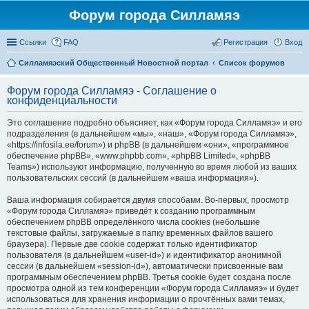
Форум города Силламяэ
Ссылки
FAQ
Регистрация
Вход
Силламяэский Общественный Новостной портал
Список форумов
Форум города Силламяэ - Соглашение о
конфиденциальности
Это соглашение подробно объясняет, как «Форум города Силламяэ» и его
подразделения (в дальнейшем «мы», «наш», «Форум города Силламяэ»,
«https://infosila.ee/forum») и phpBB (в дальнейшем «они», «программное
обеспечение phpBB», «www.phpbb.com», «phpBB Limited», «phpBB
Teams») используют информацию, полученную во время любой из ваших
пользовательских сессий (в дальнейшем «ваша информация»).
Ваша информация собирается двумя способами. Во-первых, просмотр
«Форум города Силламяэ» приведёт к созданию программным
обеспечением phpBB определённого числа cookies (небольшие
текстовые файлы, загружаемые в папку временных файлов вашего
браузера). Первые две cookie содержат только идентификатор
пользователя (в дальнейшем «user-id») и идентификатор анонимной
сессии (в дальнейшем «session-id»), автоматически присвоенные вам
программным обеспечением phpBB. Третья cookie будет создана после
просмотра одной из тем конференции «Форум города Силламяэ» и будет
использоваться для хранения информации о прочтённых вами темах,