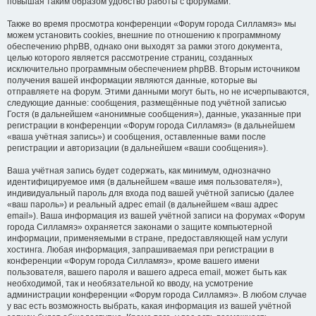
повышая таким образом удобство работы с форумами.
Также во время просмотра конференции «Форум города Силламяэ» мы
можем установить cookies, внешние по отношению к программному
обеспечению phpBB, однако они выходят за рамки этого документа,
целью которого является рассмотрение страниц, созданных
исключительно программным обеспечением phpBB. Вторым источником
получения вашей информации являются данные, которые вы
отправляете на форум. Этими данными могут быть, но не исчерпываются,
следующие данные: сообщения, размещённые под учётной записью
Гостя (в дальнейшем «анонимные сообщения»), данные, указанные при
регистрации в конференции «Форум города Силламяэ» (в дальнейшем
«ваша учётная запись») и сообщения, оставленные вами после
регистрации и авторизации (в дальнейшем «ваши сообщения»).
Ваша учётная запись будет содержать, как минимум, однозначно
идентифицируемое имя (в дальнейшем «ваше имя пользователя»),
индивидуальный пароль для входа под вашей учётной записью (далее
«ваш пароль») и реальный адрес email (в дальнейшем «ваш адрес
email»). Ваша информация из вашей учётной записи на форумах «Форум
города Силламяэ» охраняется законами о защите компьютерной
информации, применяемыми в стране, предоставляющей нам услуги
хостинга. Любая информация, запрашиваемая при регистрации в
конференции «Форум города Силламяэ», кроме вашего имени
пользователя, вашего пароля и вашего адреса email, может быть как
необходимой, так и необязательной ко вводу, на усмотрение
администрации конференции «Форум города Силламяэ». В любом случае
у вас есть возможность выбрать, какая информация из вашей учётной