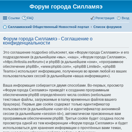
Форум города Силламяэ
Ссылки
FAQ
Регистрация
Вход
Силламяэский Общественный Новостной портал
Список форумов
Форум города Силламяэ - Соглашение о
конфиденциальности
Это соглашение подробно объясняет, как «Форум города Силламяэ» и его
подразделения (в дальнейшем «мы», «наш», «Форум города Силламяэ»,
«https://infosila.ee/forum») и phpBB (в дальнейшем «они», «программное
обеспечение phpBB», «www.phpbb.com», «phpBB Limited», «phpBB
Teams») используют информацию, полученную во время любой из ваших
пользовательских сессий (в дальнейшем «ваша информация»).
Ваша информация собирается двумя способами. Во-первых, просмотр
«Форум города Силламяэ» приведёт к созданию программным
обеспечением phpBB определённого числа cookies (небольшие
текстовые файлы, загружаемые в папку временных файлов вашего
браузера). Первые две cookie содержат только идентификатор
пользователя (в дальнейшем «user-id») и идентификатор анонимной
сессии (в дальнейшем «session-id»), автоматически присвоенные вам
программным обеспечением phpBB. Третья cookie будет создана после
просмотра одной из тем конференции «Форум города Силламяэ» и будет
использоваться для хранения информации о прочтённых вами темах,