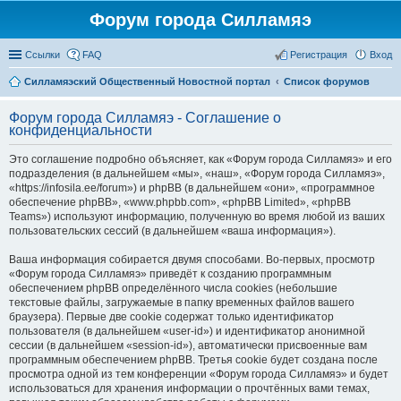
Форум города Силламяэ
Ссылки
FAQ
Регистрация
Вход
Силламяэский Общественный Новостной портал
Список форумов
Форум города Силламяэ - Соглашение о
конфиденциальности
Это соглашение подробно объясняет, как «Форум города Силламяэ» и его
подразделения (в дальнейшем «мы», «наш», «Форум города Силламяэ»,
«https://infosila.ee/forum») и phpBB (в дальнейшем «они», «программное
обеспечение phpBB», «www.phpbb.com», «phpBB Limited», «phpBB
Teams») используют информацию, полученную во время любой из ваших
пользовательских сессий (в дальнейшем «ваша информация»).
Ваша информация собирается двумя способами. Во-первых, просмотр
«Форум города Силламяэ» приведёт к созданию программным
обеспечением phpBB определённого числа cookies (небольшие
текстовые файлы, загружаемые в папку временных файлов вашего
браузера). Первые две cookie содержат только идентификатор
пользователя (в дальнейшем «user-id») и идентификатор анонимной
сессии (в дальнейшем «session-id»), автоматически присвоенные вам
программным обеспечением phpBB. Третья cookie будет создана после
просмотра одной из тем конференции «Форум города Силламяэ» и будет
использоваться для хранения информации о прочтённых вами темах,