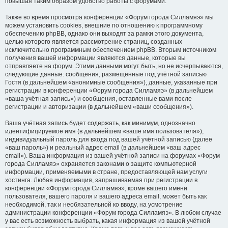
повышая таким образом удобство работы с форумами.
Также во время просмотра конференции «Форум города Силламяэ» мы
можем установить cookies, внешние по отношению к программному
обеспечению phpBB, однако они выходят за рамки этого документа,
целью которого является рассмотрение страниц, созданных
исключительно программным обеспечением phpBB. Вторым источником
получения вашей информации являются данные, которые вы
отправляете на форум. Этими данными могут быть, но не исчерпываются,
следующие данные: сообщения, размещённые под учётной записью
Гостя (в дальнейшем «анонимные сообщения»), данные, указанные при
регистрации в конференции «Форум города Силламяэ» (в дальнейшем
«ваша учётная запись») и сообщения, оставленные вами после
регистрации и авторизации (в дальнейшем «ваши сообщения»).
Ваша учётная запись будет содержать, как минимум, однозначно
идентифицируемое имя (в дальнейшем «ваше имя пользователя»),
индивидуальный пароль для входа под вашей учётной записью (далее
«ваш пароль») и реальный адрес email (в дальнейшем «ваш адрес
email»). Ваша информация из вашей учётной записи на форумах «Форум
города Силламяэ» охраняется законами о защите компьютерной
информации, применяемыми в стране, предоставляющей нам услуги
хостинга. Любая информация, запрашиваемая при регистрации в
конференции «Форум города Силламяэ», кроме вашего имени
пользователя, вашего пароля и вашего адреса email, может быть как
необходимой, так и необязательной ко вводу, на усмотрение
администрации конференции «Форум города Силламяэ». В любом случае
у вас есть возможность выбрать, какая информация из вашей учётной