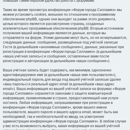
повышая таким образом удобство работы с форумами.
Также во время просмотра конференции «Форум города Силламяэ» мы
можем установить cookies, внешние по отношению к программному
обеспечению phpBB, однако они выходят за рамки этого документа,
целью которого является рассмотрение страниц, созданных
исключительно программным обеспечением phpBB. Вторым источником
получения вашей информации являются данные, которые вы
отправляете на форум. Этими данными могут быть, но не исчерпываются,
следующие данные: сообщения, размещённые под учётной записью
Гостя (в дальнейшем «анонимные сообщения»), данные, указанные при
регистрации в конференции «Форум города Силламяэ» (в дальнейшем
«ваша учётная запись») и сообщения, оставленные вами после
регистрации и авторизации (в дальнейшем «ваши сообщения»).
Ваша учётная запись будет содержать, как минимум, однозначно
идентифицируемое имя (в дальнейшем «ваше имя пользователя»),
индивидуальный пароль для входа под вашей учётной записью (далее
«ваш пароль») и реальный адрес email (в дальнейшем «ваш адрес
email»). Ваша информация из вашей учётной записи на форумах «Форум
города Силламяэ» охраняется законами о защите компьютерной
информации, применяемыми в стране, предоставляющей нам услуги
хостинга. Любая информация, запрашиваемая при регистрации в
конференции «Форум города Силламяэ», кроме вашего имени
пользователя, вашего пароля и вашего адреса email, может быть как
необходимой, так и необязательной ко вводу, на усмотрение
администрации конференции «Форум города Силламяэ». В любом случае
у вас есть возможность выбрать, какая информация из вашей учётной