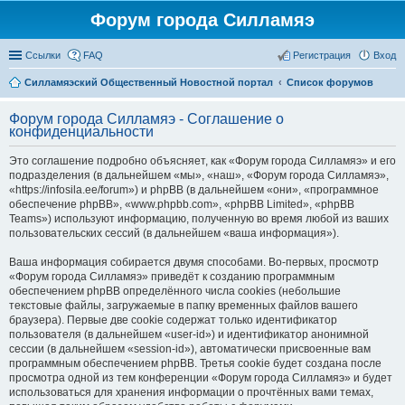
Форум города Силламяэ
Ссылки
FAQ
Регистрация
Вход
Силламяэский Общественный Новостной портал
Список форумов
Форум города Силламяэ - Соглашение о
конфиденциальности
Это соглашение подробно объясняет, как «Форум города Силламяэ» и его
подразделения (в дальнейшем «мы», «наш», «Форум города Силламяэ»,
«https://infosila.ee/forum») и phpBB (в дальнейшем «они», «программное
обеспечение phpBB», «www.phpbb.com», «phpBB Limited», «phpBB
Teams») используют информацию, полученную во время любой из ваших
пользовательских сессий (в дальнейшем «ваша информация»).
Ваша информация собирается двумя способами. Во-первых, просмотр
«Форум города Силламяэ» приведёт к созданию программным
обеспечением phpBB определённого числа cookies (небольшие
текстовые файлы, загружаемые в папку временных файлов вашего
браузера). Первые две cookie содержат только идентификатор
пользователя (в дальнейшем «user-id») и идентификатор анонимной
сессии (в дальнейшем «session-id»), автоматически присвоенные вам
программным обеспечением phpBB. Третья cookie будет создана после
просмотра одной из тем конференции «Форум города Силламяэ» и будет
использоваться для хранения информации о прочтённых вами темах,