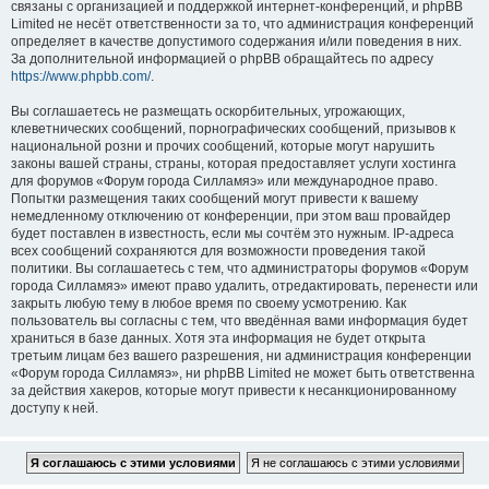
связаны с организацией и поддержкой интернет-конференций, и phpBB
Limited не несёт ответственности за то, что администрация конференций
определяет в качестве допустимого содержания и/или поведения в них.
За дополнительной информацией о phpBB обращайтесь по адресу
https://www.phpbb.com/
.
Вы соглашаетесь не размещать оскорбительных, угрожающих,
клеветнических сообщений, порнографических сообщений, призывов к
национальной розни и прочих сообщений, которые могут нарушить
законы вашей страны, страны, которая предоставляет услуги хостинга
для форумов «Форум города Силламяэ» или международное право.
Попытки размещения таких сообщений могут привести к вашему
немедленному отключению от конференции, при этом ваш провайдер
будет поставлен в известность, если мы сочтём это нужным. IP-адреса
всех сообщений сохраняются для возможности проведения такой
политики. Вы соглашаетесь с тем, что администраторы форумов «Форум
города Силламяэ» имеют право удалить, отредактировать, перенести или
закрыть любую тему в любое время по своему усмотрению. Как
пользователь вы согласны с тем, что введённая вами информация будет
храниться в базе данных. Хотя эта информация не будет открыта
третьим лицам без вашего разрешения, ни администрация конференции
«Форум города Силламяэ», ни phpBB Limited не может быть ответственна
за действия хакеров, которые могут привести к несанкционированному
доступу к ней.