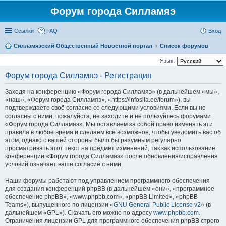
Форум города Силламяэ
Ссылки
FAQ
Вход
Силламяэский Общественный Новостной портал
Список форумов
Язык:
Форум города Силламяэ - Регистрация
Заходя на конференцию «Форум города Силламяэ» (в дальнейшем «мы»,
«наш», «Форум города Силламяэ», «https://infosila.ee/forum»), вы
подтверждаете своё согласие со следующими условиями. Если вы не
согласны с ними, пожалуйста, не заходите и не пользуйтесь форумами
«Форум города Силламяэ». Мы оставляем за собой право изменять эти
правила в любое время и сделаем всё возможное, чтобы уведомить вас об
этом, однако с вашей стороны было бы разумным регулярно
просматривать этот текст на предмет изменений, так как использование
конференции «Форум города Силламяэ» после обновления/исправления
условий означает ваше согласие с ними.
Наши форумы работают под управлением программного обеспечения
для создания конференций phpBB (в дальнейшем «они», «программное
обеспечение phpBB», «www.phpbb.com», «phpBB Limited», «phpBB
Teams»), выпущенного по лицензии «
GNU General Public License v2
» (в
дальнейшем «GPL»). Скачать его можно по адресу
www.phpbb.com
.
Ограничения лицензии GPL для программного обеспечения phpBB строго