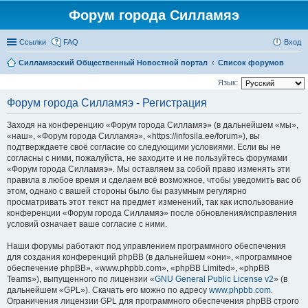
Форум города Силламяэ
Ссылки
FAQ
Вход
Силламяэский Общественный Новостной портал
Список форумов
Язык:
Форум города Силламяэ - Регистрация
Заходя на конференцию «Форум города Силламяэ» (в дальнейшем «мы»,
«наш», «Форум города Силламяэ», «https://infosila.ee/forum»), вы
подтверждаете своё согласие со следующими условиями. Если вы не
согласны с ними, пожалуйста, не заходите и не пользуйтесь форумами
«Форум города Силламяэ». Мы оставляем за собой право изменять эти
правила в любое время и сделаем всё возможное, чтобы уведомить вас об
этом, однако с вашей стороны было бы разумным регулярно
просматривать этот текст на предмет изменений, так как использование
конференции «Форум города Силламяэ» после обновления/исправления
условий означает ваше согласие с ними.
Наши форумы работают под управлением программного обеспечения
для создания конференций phpBB (в дальнейшем «они», «программное
обеспечение phpBB», «www.phpbb.com», «phpBB Limited», «phpBB
Teams»), выпущенного по лицензии «
GNU General Public License v2
» (в
дальнейшем «GPL»). Скачать его можно по адресу
www.phpbb.com
.
Ограничения лицензии GPL для программного обеспечения phpBB строго