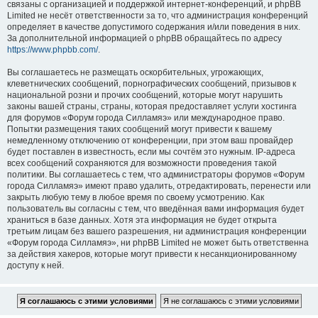
связаны с организацией и поддержкой интернет-конференций, и phpBB
Limited не несёт ответственности за то, что администрация конференций
определяет в качестве допустимого содержания и/или поведения в них.
За дополнительной информацией о phpBB обращайтесь по адресу
https://www.phpbb.com/
.
Вы соглашаетесь не размещать оскорбительных, угрожающих,
клеветнических сообщений, порнографических сообщений, призывов к
национальной розни и прочих сообщений, которые могут нарушить
законы вашей страны, страны, которая предоставляет услуги хостинга
для форумов «Форум города Силламяэ» или международное право.
Попытки размещения таких сообщений могут привести к вашему
немедленному отключению от конференции, при этом ваш провайдер
будет поставлен в известность, если мы сочтём это нужным. IP-адреса
всех сообщений сохраняются для возможности проведения такой
политики. Вы соглашаетесь с тем, что администраторы форумов «Форум
города Силламяэ» имеют право удалить, отредактировать, перенести или
закрыть любую тему в любое время по своему усмотрению. Как
пользователь вы согласны с тем, что введённая вами информация будет
храниться в базе данных. Хотя эта информация не будет открыта
третьим лицам без вашего разрешения, ни администрация конференции
«Форум города Силламяэ», ни phpBB Limited не может быть ответственна
за действия хакеров, которые могут привести к несанкционированному
доступу к ней.