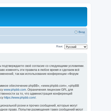
Вход
Язык:
 вы подтверждаете своё согласие со следующими условиями.
аво изменять эти правила в любое время и сделаем всё
изменений, так как использование конференции «Форум
ммное обеспечение phpBB», «www.phpbb.com», «phpBB
есу
www.phpbb.com
. Ограничения лицензии GPL для
ственности за то, что администрация конференций
есу
https://www.phpbb.com/
.
циональной розни и прочих сообщений, которые могут
одное право. Попытки размещения таких сообщений могут