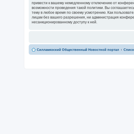
привести к вашему немедленному отключению от конференц
возможности проведения такой политики. Вы соглашаетесь
тему в любое время по своему усмотрению. Как пользовате
лицам без вашего разрешения, ни администрация конферен
несанкционированному доступу к ней.
Силламяэский Общественный Новостной портал
Списо