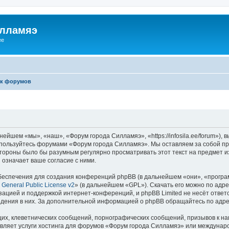
илламяэ
ee
к форумов
йшем «мы», «наш», «Форум города Силламяэ», «https://infosila.ee/forum»),
е пользуйтесь форумами «Форум города Силламяэ». Мы оставляем за собой пр
 стороны было бы разумным регулярно просматривать этот текст на предмет 
означает ваше согласие с ними.
еспечения для создания конференций phpBB (в дальнейшем «они», «програ
General Public License v2
» (в дальнейшем «GPL»). Скачать его можно по адр
зацией и поддержкой интернет-конференций, и phpBB Limited не несёт ответ
ведения в них. За дополнительной информацией о phpBB обращайтесь по адр
их, клеветнических сообщений, порнографических сообщений, призывов к на
авляет услуги хостинга для форумов «Форум города Силламяэ» или междунар