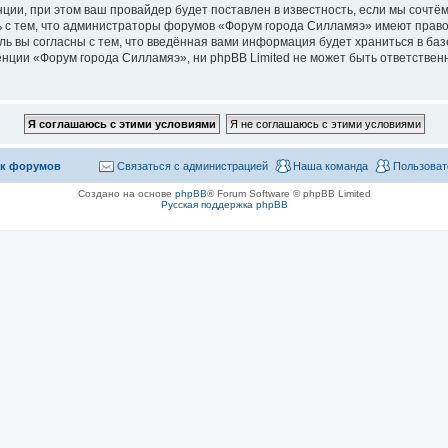
ии, при этом ваш провайдер будет поставлен в известность, если мы сочтём
 с тем, что администраторы форумов «Форум города Силламяэ» имеют право
ль вы согласны с тем, что введённая вами информация будет храниться в ба
ции «Форум города Силламяэ», ни phpBB Limited не может быть ответственна
к форумов
Связаться с администрацией
Наша команда
Пользоват
Создано на основе
phpBB
® Forum Software © phpBB Limited
Русская поддержка phpBB