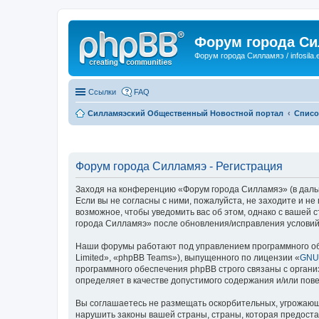
Форум города С
Форум города Силламяэ / infosila.
Ссылки
FAQ
Силламяэский Общественный Новостной портал
Списо
Форум города Силламяэ - Регистрация
Заходя на конференцию «Форум города Силламяэ» (в дальне
Если вы не согласны с ними, пожалуйста, не заходите и н
возможное, чтобы уведомить вас об этом, однако с вашей
города Силламяэ» после обновления/исправления условий 
Наши форумы работают под управлением программного об
Limited», «phpBB Teams»), выпущенного по лицензии «
GNU 
программного обеспечения phpBB строго связаны с органи
определяет в качестве допустимого содержания и/или по
Вы соглашаетесь не размещать оскорбительных, угрожающ
нарушить законы вашей страны, страны, которая предост