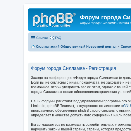
Форум города С
Форум города Силламяэ / infosila.
Ссылки
FAQ
Силламяэский Общественный Новостной портал
Списо
Форум города Силламяэ - Регистрация
Заходя на конференцию «Форум города Силламяэ» (в дальне
Если вы не согласны с ними, пожалуйста, не заходите и н
возможное, чтобы уведомить вас об этом, однако с вашей
города Силламяэ» после обновления/исправления условий 
Наши форумы работают под управлением программного об
Limited», «phpBB Teams»), выпущенного по лицензии «
GNU 
программного обеспечения phpBB строго связаны с органи
определяет в качестве допустимого содержания и/или по
Вы соглашаетесь не размещать оскорбительных, угрожающ
нарушить законы вашей страны, страны, которая предост