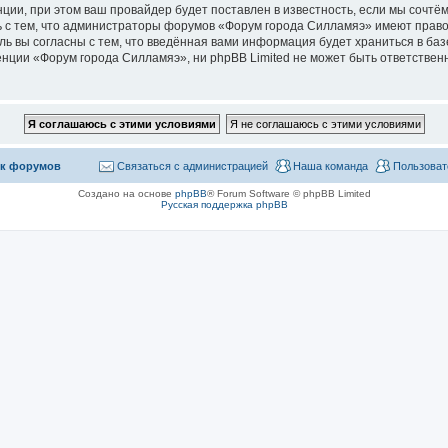
ии, при этом ваш провайдер будет поставлен в известность, если мы сочтём
 с тем, что администраторы форумов «Форум города Силламяэ» имеют право
ль вы согласны с тем, что введённая вами информация будет храниться в ба
ции «Форум города Силламяэ», ни phpBB Limited не может быть ответственна
к форумов
Связаться с администрацией
Наша команда
Пользоват
Создано на основе
phpBB
® Forum Software © phpBB Limited
Русская поддержка phpBB