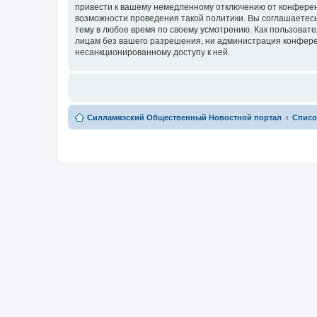
привести к вашему немедленному отключению от конференц
возможности проведения такой политики. Вы соглашаетесь
тему в любое время по своему усмотрению. Как пользовате
лицам без вашего разрешения, ни администрация конферен
несанкционированному доступу к ней.
Силламяэский Общественный Новостной портал
Списо