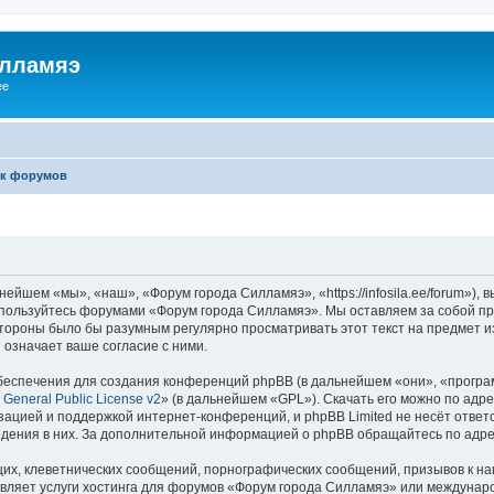
илламяэ
ee
к форумов
йшем «мы», «наш», «Форум города Силламяэ», «https://infosila.ee/forum»),
е пользуйтесь форумами «Форум города Силламяэ». Мы оставляем за собой пр
 стороны было бы разумным регулярно просматривать этот текст на предмет 
означает ваше согласие с ними.
еспечения для создания конференций phpBB (в дальнейшем «они», «програ
General Public License v2
» (в дальнейшем «GPL»). Скачать его можно по адр
зацией и поддержкой интернет-конференций, и phpBB Limited не несёт ответ
ведения в них. За дополнительной информацией о phpBB обращайтесь по адр
их, клеветнических сообщений, порнографических сообщений, призывов к на
авляет услуги хостинга для форумов «Форум города Силламяэ» или междунар