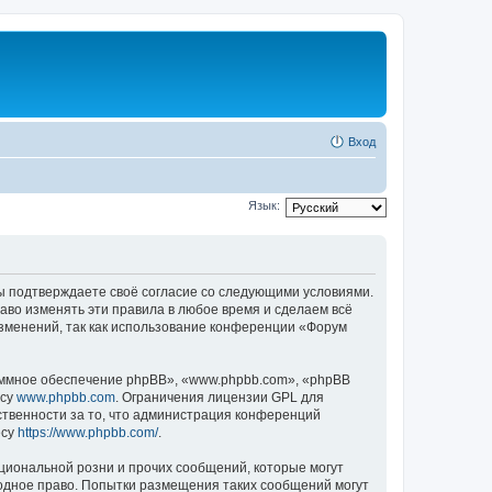
Вход
Язык:
 вы подтверждаете своё согласие со следующими условиями.
аво изменять эти правила в любое время и сделаем всё
изменений, так как использование конференции «Форум
ммное обеспечение phpBB», «www.phpbb.com», «phpBB
есу
www.phpbb.com
. Ограничения лицензии GPL для
ственности за то, что администрация конференций
есу
https://www.phpbb.com/
.
циональной розни и прочих сообщений, которые могут
одное право. Попытки размещения таких сообщений могут