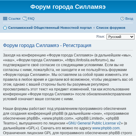
Форум города Силламяэ
Ссылки
FAQ
Вход
Силламяэский Общественный Новостной портал
Список форумов
Язык:
Форум города Силламяэ - Регистрация
Заходя на конференцию «Форум города Силламяэ» (в дальнейшем «мы»,
«наш», «Форум города Силламяэ», «https://infosila.ee/forum»), вы
подтверждаете своё согласие со следующими условиями. Если вы не
согласны с ними, пожалуйста, не заходите и не пользуйтесь форумами
«Форум города Силламяэ». Мы оставляем за собой право изменять эти
правила в любое время и сделаем всё возможное, чтобы уведомить вас об
этом, однако с вашей стороны было бы разумным регулярно
просматривать этот текст на предмет изменений, так как использование
конференции «Форум города Силламяэ» после обновления/исправления
условий означает ваше согласие с ними.
Наши форумы работают под управлением программного обеспечения
для создания конференций phpBB (в дальнейшем «они», «программное
обеспечение phpBB», «www.phpbb.com», «phpBB Limited», «phpBB
Teams»), выпущенного по лицензии «
GNU General Public License v2
» (в
дальнейшем «GPL»). Скачать его можно по адресу
www.phpbb.com
.
Ограничения лицензии GPL для программного обеспечения phpBB строго