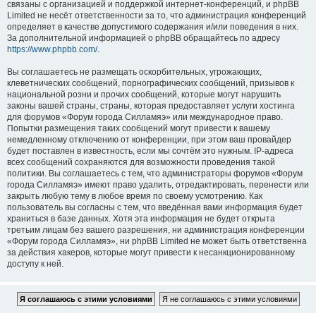
связаны с организацией и поддержкой интернет-конференций, и phpBB
Limited не несёт ответственности за то, что администрация конференций
определяет в качестве допустимого содержания и/или поведения в них.
За дополнительной информацией о phpBB обращайтесь по адресу
https://www.phpbb.com/
.
Вы соглашаетесь не размещать оскорбительных, угрожающих,
клеветнических сообщений, порнографических сообщений, призывов к
национальной розни и прочих сообщений, которые могут нарушить
законы вашей страны, страны, которая предоставляет услуги хостинга
для форумов «Форум города Силламяэ» или международное право.
Попытки размещения таких сообщений могут привести к вашему
немедленному отключению от конференции, при этом ваш провайдер
будет поставлен в известность, если мы сочтём это нужным. IP-адреса
всех сообщений сохраняются для возможности проведения такой
политики. Вы соглашаетесь с тем, что администраторы форумов «Форум
города Силламяэ» имеют право удалить, отредактировать, перенести или
закрыть любую тему в любое время по своему усмотрению. Как
пользователь вы согласны с тем, что введённая вами информация будет
храниться в базе данных. Хотя эта информация не будет открыта
третьим лицам без вашего разрешения, ни администрация конференции
«Форум города Силламяэ», ни phpBB Limited не может быть ответственна
за действия хакеров, которые могут привести к несанкционированному
доступу к ней.