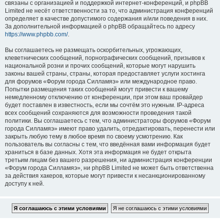
связаны с организацией и поддержкой интернет-конференций, и phpBB
Limited не несёт ответственности за то, что администрация конференций
определяет в качестве допустимого содержания и/или поведения в них.
За дополнительной информацией о phpBB обращайтесь по адресу
https://www.phpbb.com/
.
Вы соглашаетесь не размещать оскорбительных, угрожающих,
клеветнических сообщений, порнографических сообщений, призывов к
национальной розни и прочих сообщений, которые могут нарушить
законы вашей страны, страны, которая предоставляет услуги хостинга
для форумов «Форум города Силламяэ» или международное право.
Попытки размещения таких сообщений могут привести к вашему
немедленному отключению от конференции, при этом ваш провайдер
будет поставлен в известность, если мы сочтём это нужным. IP-адреса
всех сообщений сохраняются для возможности проведения такой
политики. Вы соглашаетесь с тем, что администраторы форумов «Форум
города Силламяэ» имеют право удалить, отредактировать, перенести или
закрыть любую тему в любое время по своему усмотрению. Как
пользователь вы согласны с тем, что введённая вами информация будет
храниться в базе данных. Хотя эта информация не будет открыта
третьим лицам без вашего разрешения, ни администрация конференции
«Форум города Силламяэ», ни phpBB Limited не может быть ответственна
за действия хакеров, которые могут привести к несанкционированному
доступу к ней.