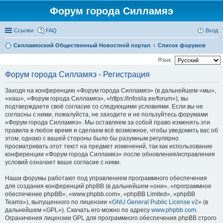
Форум города Силламяэ
Ссылки
FAQ
Вход
Силламяэский Общественный Новостной портал
Список форумов
Язык:
Форум города Силламяэ - Регистрация
Заходя на конференцию «Форум города Силламяэ» (в дальнейшем «мы»,
«наш», «Форум города Силламяэ», «https://infosila.ee/forum»), вы
подтверждаете своё согласие со следующими условиями. Если вы не
согласны с ними, пожалуйста, не заходите и не пользуйтесь форумами
«Форум города Силламяэ». Мы оставляем за собой право изменять эти
правила в любое время и сделаем всё возможное, чтобы уведомить вас об
этом, однако с вашей стороны было бы разумным регулярно
просматривать этот текст на предмет изменений, так как использование
конференции «Форум города Силламяэ» после обновления/исправления
условий означает ваше согласие с ними.
Наши форумы работают под управлением программного обеспечения
для создания конференций phpBB (в дальнейшем «они», «программное
обеспечение phpBB», «www.phpbb.com», «phpBB Limited», «phpBB
Teams»), выпущенного по лицензии «
GNU General Public License v2
» (в
дальнейшем «GPL»). Скачать его можно по адресу
www.phpbb.com
.
Ограничения лицензии GPL для программного обеспечения phpBB строго