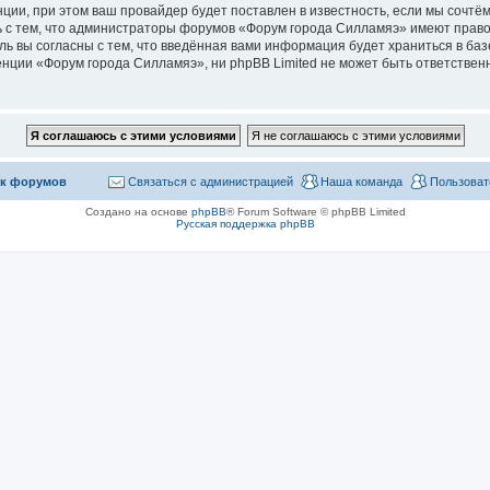
ии, при этом ваш провайдер будет поставлен в известность, если мы сочтём
 с тем, что администраторы форумов «Форум города Силламяэ» имеют право
ль вы согласны с тем, что введённая вами информация будет храниться в ба
ции «Форум города Силламяэ», ни phpBB Limited не может быть ответственна
к форумов
Связаться с администрацией
Наша команда
Пользоват
Создано на основе
phpBB
® Forum Software © phpBB Limited
Русская поддержка phpBB