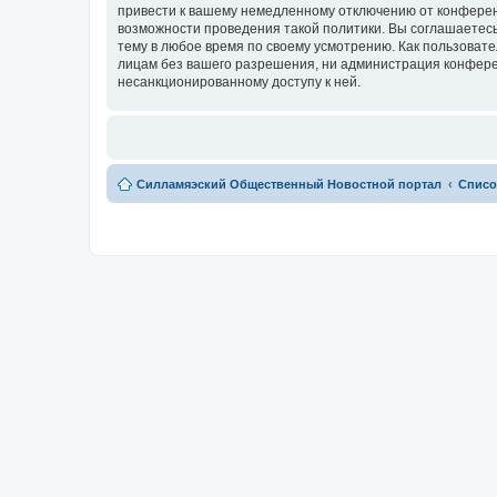
привести к вашему немедленному отключению от конференц
возможности проведения такой политики. Вы соглашаетесь
тему в любое время по своему усмотрению. Как пользовате
лицам без вашего разрешения, ни администрация конферен
несанкционированному доступу к ней.
Силламяэский Общественный Новостной портал
Списо