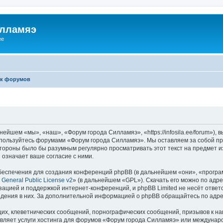
илламяэ
ee
к форумов
йшем «мы», «наш», «Форум города Силламяэ», «https://infosila.ee/forum»),
е пользуйтесь форумами «Форум города Силламяэ». Мы оставляем за собой пр
 стороны было бы разумным регулярно просматривать этот текст на предмет 
означает ваше согласие с ними.
еспечения для создания конференций phpBB (в дальнейшем «они», «програ
General Public License v2
» (в дальнейшем «GPL»). Скачать его можно по адр
зацией и поддержкой интернет-конференций, и phpBB Limited не несёт ответ
ведения в них. За дополнительной информацией о phpBB обращайтесь по адр
их, клеветнических сообщений, порнографических сообщений, призывов к на
авляет услуги хостинга для форумов «Форум города Силламяэ» или междунар