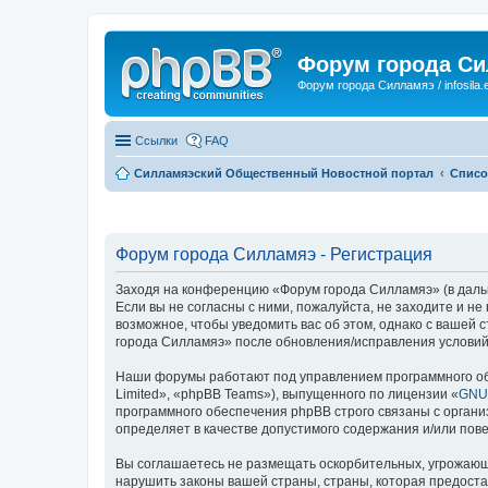
Форум города С
Форум города Силламяэ / infosila.
Ссылки
FAQ
Силламяэский Общественный Новостной портал
Списо
Форум города Силламяэ - Регистрация
Заходя на конференцию «Форум города Силламяэ» (в дальне
Если вы не согласны с ними, пожалуйста, не заходите и н
возможное, чтобы уведомить вас об этом, однако с вашей
города Силламяэ» после обновления/исправления условий 
Наши форумы работают под управлением программного об
Limited», «phpBB Teams»), выпущенного по лицензии «
GNU 
программного обеспечения phpBB строго связаны с органи
определяет в качестве допустимого содержания и/или по
Вы соглашаетесь не размещать оскорбительных, угрожающ
нарушить законы вашей страны, страны, которая предост