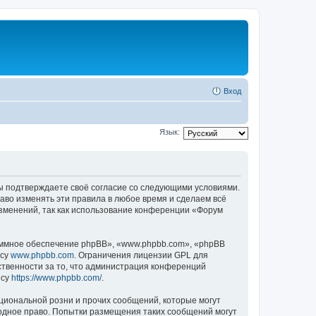
Вход
Язык:
 вы подтверждаете своё согласие со следующими условиями.
аво изменять эти правила в любое время и сделаем всё
изменений, так как использование конференции «Форум
ммное обеспечение phpBB», «www.phpbb.com», «phpBB
есу
www.phpbb.com
. Ограничения лицензии GPL для
ственности за то, что администрация конференций
есу
https://www.phpbb.com/
.
циональной розни и прочих сообщений, которые могут
одное право. Попытки размещения таких сообщений могут