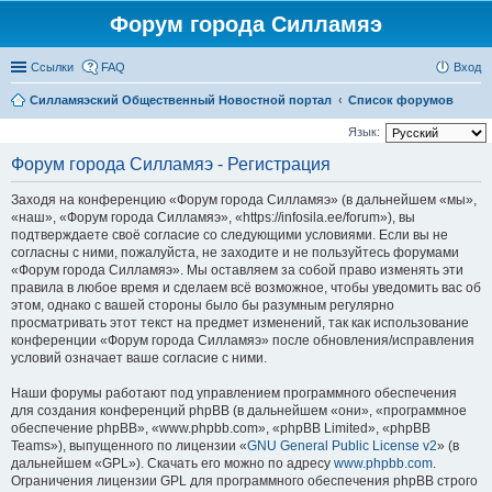
Форум города Силламяэ
Ссылки
FAQ
Вход
Силламяэский Общественный Новостной портал
Список форумов
Язык:
Форум города Силламяэ - Регистрация
Заходя на конференцию «Форум города Силламяэ» (в дальнейшем «мы»,
«наш», «Форум города Силламяэ», «https://infosila.ee/forum»), вы
подтверждаете своё согласие со следующими условиями. Если вы не
согласны с ними, пожалуйста, не заходите и не пользуйтесь форумами
«Форум города Силламяэ». Мы оставляем за собой право изменять эти
правила в любое время и сделаем всё возможное, чтобы уведомить вас об
этом, однако с вашей стороны было бы разумным регулярно
просматривать этот текст на предмет изменений, так как использование
конференции «Форум города Силламяэ» после обновления/исправления
условий означает ваше согласие с ними.
Наши форумы работают под управлением программного обеспечения
для создания конференций phpBB (в дальнейшем «они», «программное
обеспечение phpBB», «www.phpbb.com», «phpBB Limited», «phpBB
Teams»), выпущенного по лицензии «
GNU General Public License v2
» (в
дальнейшем «GPL»). Скачать его можно по адресу
www.phpbb.com
.
Ограничения лицензии GPL для программного обеспечения phpBB строго