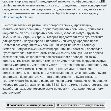
связаны с организацией и поддержкой интернет-конференций, и phpBB
Limited не несёт ответственности за то, что администрация конференций
определяет в качестве допустимого содержания и/или поведения в них.
За дополнительной информацией о phpBB обращайтесь по адресу
https://www.phpbb.com/
.
Вы соглашаетесь не размещать оскорбительных, угрожающих,
клеветнических сообщений, порнографических сообщений, призывов к
национальной розни и прочих сообщений, которые могут нарушить
законы вашей страны, страны, которая предоставляет услуги хостинга
для форумов «Форум города Силламяэ» или международное право.
Попытки размещения таких сообщений могут привести к вашему
немедленному отключению от конференции, при этом ваш провайдер
будет поставлен в известность, если мы сочтём это нужным. IP-адреса
всех сообщений сохраняются для возможности проведения такой
политики. Вы соглашаетесь с тем, что администраторы форумов «Форум
города Силламяэ» имеют право удалить, отредактировать, перенести или
закрыть любую тему в любое время по своему усмотрению. Как
пользователь вы согласны с тем, что введённая вами информация будет
храниться в базе данных. Хотя эта информация не будет открыта
третьим лицам без вашего разрешения, ни администрация конференции
«Форум города Силламяэ», ни phpBB Limited не может быть ответственна
за действия хакеров, которые могут привести к несанкционированному
доступу к ней.