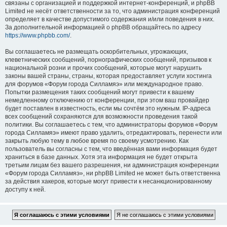
связаны с организацией и поддержкой интернет-конференций, и phpBB
Limited не несёт ответственности за то, что администрация конференций
определяет в качестве допустимого содержания и/или поведения в них.
За дополнительной информацией о phpBB обращайтесь по адресу
https://www.phpbb.com/
.
Вы соглашаетесь не размещать оскорбительных, угрожающих,
клеветнических сообщений, порнографических сообщений, призывов к
национальной розни и прочих сообщений, которые могут нарушить
законы вашей страны, страны, которая предоставляет услуги хостинга
для форумов «Форум города Силламяэ» или международное право.
Попытки размещения таких сообщений могут привести к вашему
немедленному отключению от конференции, при этом ваш провайдер
будет поставлен в известность, если мы сочтём это нужным. IP-адреса
всех сообщений сохраняются для возможности проведения такой
политики. Вы соглашаетесь с тем, что администраторы форумов «Форум
города Силламяэ» имеют право удалить, отредактировать, перенести или
закрыть любую тему в любое время по своему усмотрению. Как
пользователь вы согласны с тем, что введённая вами информация будет
храниться в базе данных. Хотя эта информация не будет открыта
третьим лицам без вашего разрешения, ни администрация конференции
«Форум города Силламяэ», ни phpBB Limited не может быть ответственна
за действия хакеров, которые могут привести к несанкционированному
доступу к ней.