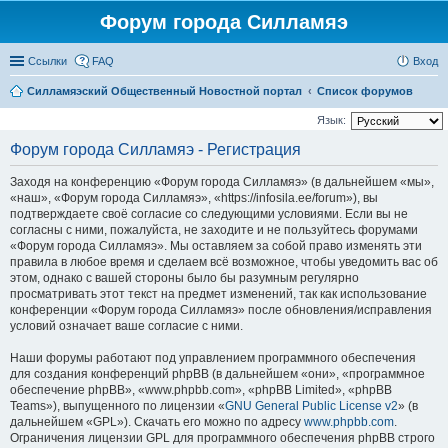
Форум города Силламяэ
Ссылки
FAQ
Вход
Силламяэский Общественный Новостной портал
Список форумов
Язык:
Форум города Силламяэ - Регистрация
Заходя на конференцию «Форум города Силламяэ» (в дальнейшем «мы»,
«наш», «Форум города Силламяэ», «https://infosila.ee/forum»), вы
подтверждаете своё согласие со следующими условиями. Если вы не
согласны с ними, пожалуйста, не заходите и не пользуйтесь форумами
«Форум города Силламяэ». Мы оставляем за собой право изменять эти
правила в любое время и сделаем всё возможное, чтобы уведомить вас об
этом, однако с вашей стороны было бы разумным регулярно
просматривать этот текст на предмет изменений, так как использование
конференции «Форум города Силламяэ» после обновления/исправления
условий означает ваше согласие с ними.
Наши форумы работают под управлением программного обеспечения
для создания конференций phpBB (в дальнейшем «они», «программное
обеспечение phpBB», «www.phpbb.com», «phpBB Limited», «phpBB
Teams»), выпущенного по лицензии «
GNU General Public License v2
» (в
дальнейшем «GPL»). Скачать его можно по адресу
www.phpbb.com
.
Ограничения лицензии GPL для программного обеспечения phpBB строго