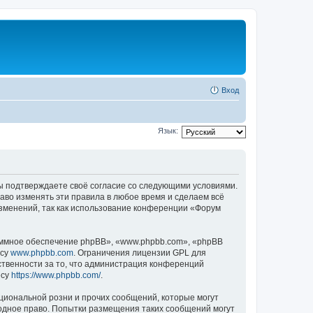
Вход
Язык:
 вы подтверждаете своё согласие со следующими условиями.
аво изменять эти правила в любое время и сделаем всё
изменений, так как использование конференции «Форум
ммное обеспечение phpBB», «www.phpbb.com», «phpBB
есу
www.phpbb.com
. Ограничения лицензии GPL для
ственности за то, что администрация конференций
есу
https://www.phpbb.com/
.
циональной розни и прочих сообщений, которые могут
одное право. Попытки размещения таких сообщений могут