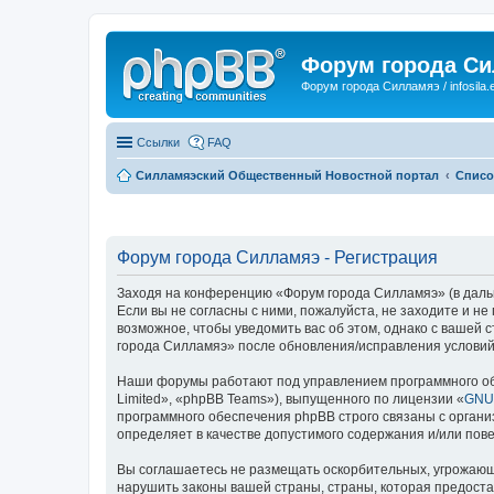
Форум города С
Форум города Силламяэ / infosila.
Ссылки
FAQ
Силламяэский Общественный Новостной портал
Списо
Форум города Силламяэ - Регистрация
Заходя на конференцию «Форум города Силламяэ» (в дальне
Если вы не согласны с ними, пожалуйста, не заходите и н
возможное, чтобы уведомить вас об этом, однако с вашей
города Силламяэ» после обновления/исправления условий 
Наши форумы работают под управлением программного об
Limited», «phpBB Teams»), выпущенного по лицензии «
GNU 
программного обеспечения phpBB строго связаны с органи
определяет в качестве допустимого содержания и/или по
Вы соглашаетесь не размещать оскорбительных, угрожающ
нарушить законы вашей страны, страны, которая предост