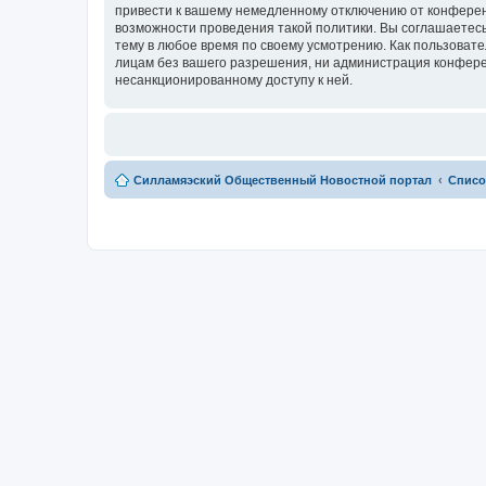
привести к вашему немедленному отключению от конференц
возможности проведения такой политики. Вы соглашаетесь
тему в любое время по своему усмотрению. Как пользовате
лицам без вашего разрешения, ни администрация конферен
несанкционированному доступу к ней.
Силламяэский Общественный Новостной портал
Списо