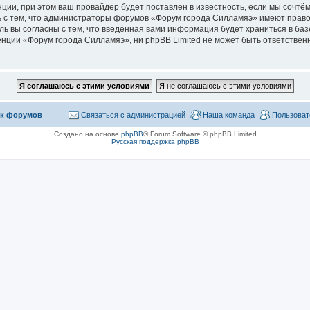
ии, при этом ваш провайдер будет поставлен в известность, если мы сочтём
 с тем, что администраторы форумов «Форум города Силламяэ» имеют право
ль вы согласны с тем, что введённая вами информация будет храниться в ба
ции «Форум города Силламяэ», ни phpBB Limited не может быть ответственна
к форумов
Связаться с администрацией
Наша команда
Пользоват
Создано на основе
phpBB
® Forum Software © phpBB Limited
Русская поддержка phpBB