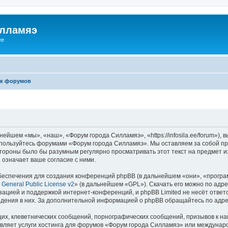
илламяэ
ee
к форумов
йшем «мы», «наш», «Форум города Силламяэ», «https://infosila.ee/forum»),
е пользуйтесь форумами «Форум города Силламяэ». Мы оставляем за собой пр
 стороны было бы разумным регулярно просматривать этот текст на предмет 
означает ваше согласие с ними.
еспечения для создания конференций phpBB (в дальнейшем «они», «програ
General Public License v2
» (в дальнейшем «GPL»). Скачать его можно по адр
зацией и поддержкой интернет-конференций, и phpBB Limited не несёт ответ
ведения в них. За дополнительной информацией о phpBB обращайтесь по адр
их, клеветнических сообщений, порнографических сообщений, призывов к на
авляет услуги хостинга для форумов «Форум города Силламяэ» или междунар