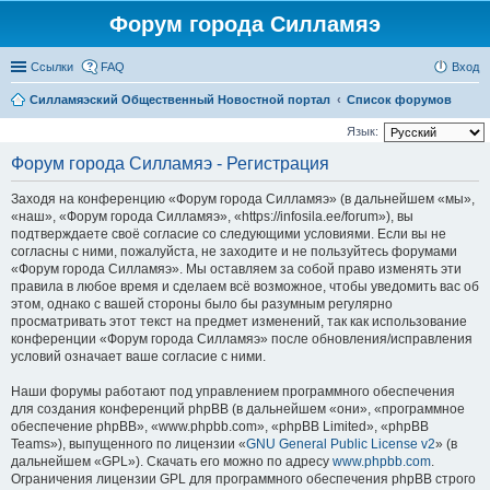
Форум города Силламяэ
Ссылки
FAQ
Вход
Силламяэский Общественный Новостной портал
Список форумов
Язык:
Форум города Силламяэ - Регистрация
Заходя на конференцию «Форум города Силламяэ» (в дальнейшем «мы»,
«наш», «Форум города Силламяэ», «https://infosila.ee/forum»), вы
подтверждаете своё согласие со следующими условиями. Если вы не
согласны с ними, пожалуйста, не заходите и не пользуйтесь форумами
«Форум города Силламяэ». Мы оставляем за собой право изменять эти
правила в любое время и сделаем всё возможное, чтобы уведомить вас об
этом, однако с вашей стороны было бы разумным регулярно
просматривать этот текст на предмет изменений, так как использование
конференции «Форум города Силламяэ» после обновления/исправления
условий означает ваше согласие с ними.
Наши форумы работают под управлением программного обеспечения
для создания конференций phpBB (в дальнейшем «они», «программное
обеспечение phpBB», «www.phpbb.com», «phpBB Limited», «phpBB
Teams»), выпущенного по лицензии «
GNU General Public License v2
» (в
дальнейшем «GPL»). Скачать его можно по адресу
www.phpbb.com
.
Ограничения лицензии GPL для программного обеспечения phpBB строго