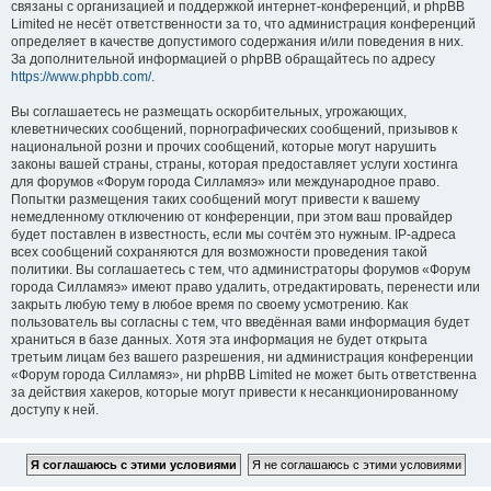
связаны с организацией и поддержкой интернет-конференций, и phpBB
Limited не несёт ответственности за то, что администрация конференций
определяет в качестве допустимого содержания и/или поведения в них.
За дополнительной информацией о phpBB обращайтесь по адресу
https://www.phpbb.com/
.
Вы соглашаетесь не размещать оскорбительных, угрожающих,
клеветнических сообщений, порнографических сообщений, призывов к
национальной розни и прочих сообщений, которые могут нарушить
законы вашей страны, страны, которая предоставляет услуги хостинга
для форумов «Форум города Силламяэ» или международное право.
Попытки размещения таких сообщений могут привести к вашему
немедленному отключению от конференции, при этом ваш провайдер
будет поставлен в известность, если мы сочтём это нужным. IP-адреса
всех сообщений сохраняются для возможности проведения такой
политики. Вы соглашаетесь с тем, что администраторы форумов «Форум
города Силламяэ» имеют право удалить, отредактировать, перенести или
закрыть любую тему в любое время по своему усмотрению. Как
пользователь вы согласны с тем, что введённая вами информация будет
храниться в базе данных. Хотя эта информация не будет открыта
третьим лицам без вашего разрешения, ни администрация конференции
«Форум города Силламяэ», ни phpBB Limited не может быть ответственна
за действия хакеров, которые могут привести к несанкционированному
доступу к ней.