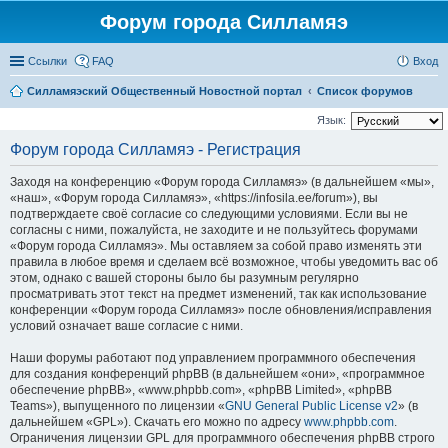
Форум города Силламяэ
Ссылки
FAQ
Вход
Силламяэский Общественный Новостной портал
Список форумов
Язык:
Форум города Силламяэ - Регистрация
Заходя на конференцию «Форум города Силламяэ» (в дальнейшем «мы»,
«наш», «Форум города Силламяэ», «https://infosila.ee/forum»), вы
подтверждаете своё согласие со следующими условиями. Если вы не
согласны с ними, пожалуйста, не заходите и не пользуйтесь форумами
«Форум города Силламяэ». Мы оставляем за собой право изменять эти
правила в любое время и сделаем всё возможное, чтобы уведомить вас об
этом, однако с вашей стороны было бы разумным регулярно
просматривать этот текст на предмет изменений, так как использование
конференции «Форум города Силламяэ» после обновления/исправления
условий означает ваше согласие с ними.
Наши форумы работают под управлением программного обеспечения
для создания конференций phpBB (в дальнейшем «они», «программное
обеспечение phpBB», «www.phpbb.com», «phpBB Limited», «phpBB
Teams»), выпущенного по лицензии «
GNU General Public License v2
» (в
дальнейшем «GPL»). Скачать его можно по адресу
www.phpbb.com
.
Ограничения лицензии GPL для программного обеспечения phpBB строго