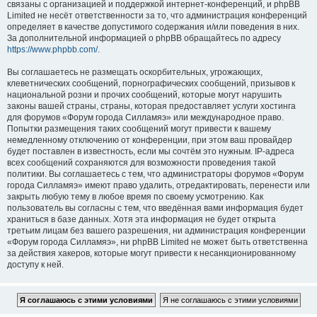
связаны с организацией и поддержкой интернет-конференций, и phpBB
Limited не несёт ответственности за то, что администрация конференций
определяет в качестве допустимого содержания и/или поведения в них.
За дополнительной информацией о phpBB обращайтесь по адресу
https://www.phpbb.com/
.
Вы соглашаетесь не размещать оскорбительных, угрожающих,
клеветнических сообщений, порнографических сообщений, призывов к
национальной розни и прочих сообщений, которые могут нарушить
законы вашей страны, страны, которая предоставляет услуги хостинга
для форумов «Форум города Силламяэ» или международное право.
Попытки размещения таких сообщений могут привести к вашему
немедленному отключению от конференции, при этом ваш провайдер
будет поставлен в известность, если мы сочтём это нужным. IP-адреса
всех сообщений сохраняются для возможности проведения такой
политики. Вы соглашаетесь с тем, что администраторы форумов «Форум
города Силламяэ» имеют право удалить, отредактировать, перенести или
закрыть любую тему в любое время по своему усмотрению. Как
пользователь вы согласны с тем, что введённая вами информация будет
храниться в базе данных. Хотя эта информация не будет открыта
третьим лицам без вашего разрешения, ни администрация конференции
«Форум города Силламяэ», ни phpBB Limited не может быть ответственна
за действия хакеров, которые могут привести к несанкционированному
доступу к ней.