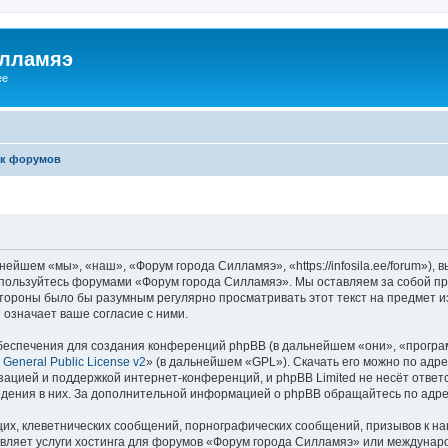
илламяэ
ee
к форумов
йшем «мы», «наш», «Форум города Силламяэ», «https://infosila.ee/forum»),
е пользуйтесь форумами «Форум города Силламяэ». Мы оставляем за собой пр
 стороны было бы разумным регулярно просматривать этот текст на предмет 
означает ваше согласие с ними.
еспечения для создания конференций phpBB (в дальнейшем «они», «програ
General Public License v2
» (в дальнейшем «GPL»). Скачать его можно по адр
зацией и поддержкой интернет-конференций, и phpBB Limited не несёт ответ
ведения в них. За дополнительной информацией о phpBB обращайтесь по адр
их, клеветнических сообщений, порнографических сообщений, призывов к на
авляет услуги хостинга для форумов «Форум города Силламяэ» или междунар