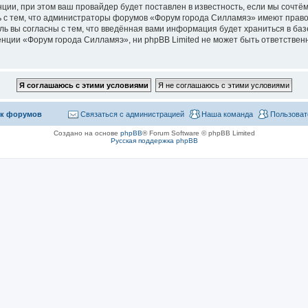
ии, при этом ваш провайдер будет поставлен в известность, если мы сочтём
 с тем, что администраторы форумов «Форум города Силламяэ» имеют право
ль вы согласны с тем, что введённая вами информация будет храниться в ба
ции «Форум города Силламяэ», ни phpBB Limited не может быть ответственна
к форумов
Связаться с администрацией
Наша команда
Пользоват
Создано на основе
phpBB
® Forum Software © phpBB Limited
Русская поддержка phpBB