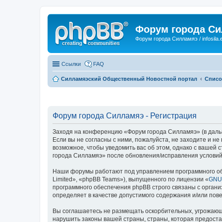
Форум города С
Форум города Силламяэ / infosila.
Ссылки
FAQ
Силламяэский Общественный Новостной портал
Списо
Форум города Силламяэ - Регистрация
Заходя на конференцию «Форум города Силламяэ» (в дальне
Если вы не согласны с ними, пожалуйста, не заходите и н
возможное, чтобы уведомить вас об этом, однако с вашей
города Силламяэ» после обновления/исправления условий 
Наши форумы работают под управлением программного об
Limited», «phpBB Teams»), выпущенного по лицензии «
GNU 
программного обеспечения phpBB строго связаны с органи
определяет в качестве допустимого содержания и/или по
Вы соглашаетесь не размещать оскорбительных, угрожающ
нарушить законы вашей страны, страны, которая предост