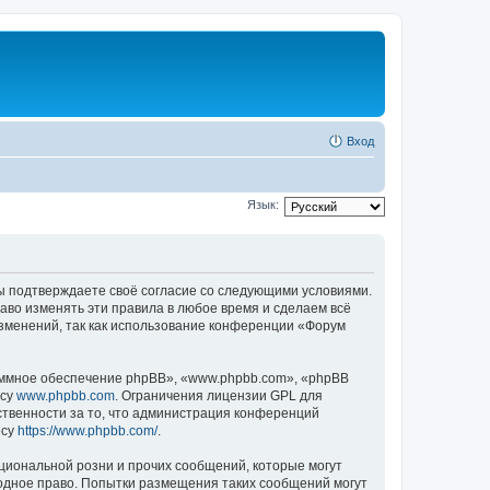
Вход
Язык:
 вы подтверждаете своё согласие со следующими условиями.
аво изменять эти правила в любое время и сделаем всё
изменений, так как использование конференции «Форум
ммное обеспечение phpBB», «www.phpbb.com», «phpBB
есу
www.phpbb.com
. Ограничения лицензии GPL для
ственности за то, что администрация конференций
есу
https://www.phpbb.com/
.
циональной розни и прочих сообщений, которые могут
одное право. Попытки размещения таких сообщений могут