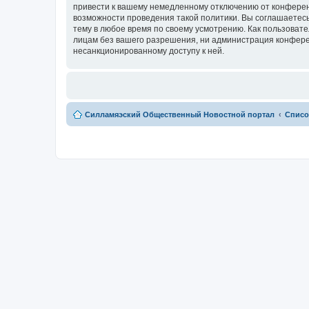
привести к вашему немедленному отключению от конференц
возможности проведения такой политики. Вы соглашаетесь
тему в любое время по своему усмотрению. Как пользовате
лицам без вашего разрешения, ни администрация конферен
несанкционированному доступу к ней.
Силламяэский Общественный Новостной портал
Списо