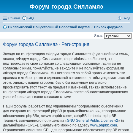
Форум города Силламяэ
Ссылки
FAQ
Вход
Силламяэский Общественный Новостной портал
Список форумов
Язык:
Форум города Силламяэ - Регистрация
Заходя на конференцию «Форум города Силламяэ» (в дальнейшем «мы»,
«наш», «Форум города Силламяэ», «https://infosila.ee/forum»), вы
подтверждаете своё согласие со следующими условиями. Если вы не
согласны с ними, пожалуйста, не заходите и не пользуйтесь форумами
«Форум города Силламяэ». Мы оставляем за собой право изменять эти
правила в любое время и сделаем всё возможное, чтобы уведомить вас об
этом, однако с вашей стороны было бы разумным регулярно
просматривать этот текст на предмет изменений, так как использование
конференции «Форум города Силламяэ» после обновления/исправления
условий означает ваше согласие с ними.
Наши форумы работают под управлением программного обеспечения
для создания конференций phpBB (в дальнейшем «они», «программное
обеспечение phpBB», «www.phpbb.com», «phpBB Limited», «phpBB
Teams»), выпущенного по лицензии «
GNU General Public License v2
» (в
дальнейшем «GPL»). Скачать его можно по адресу
www.phpbb.com
.
Ограничения лицензии GPL для программного обеспечения phpBB строго