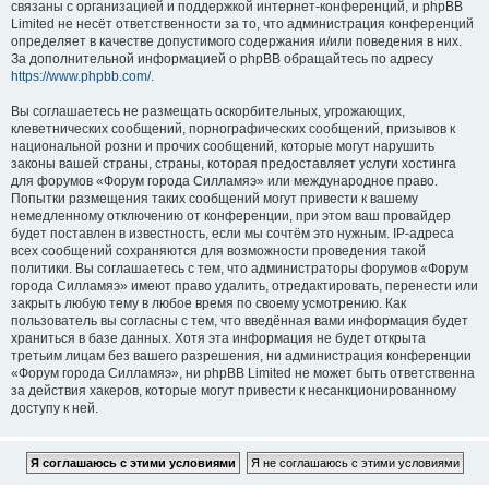
связаны с организацией и поддержкой интернет-конференций, и phpBB
Limited не несёт ответственности за то, что администрация конференций
определяет в качестве допустимого содержания и/или поведения в них.
За дополнительной информацией о phpBB обращайтесь по адресу
https://www.phpbb.com/
.
Вы соглашаетесь не размещать оскорбительных, угрожающих,
клеветнических сообщений, порнографических сообщений, призывов к
национальной розни и прочих сообщений, которые могут нарушить
законы вашей страны, страны, которая предоставляет услуги хостинга
для форумов «Форум города Силламяэ» или международное право.
Попытки размещения таких сообщений могут привести к вашему
немедленному отключению от конференции, при этом ваш провайдер
будет поставлен в известность, если мы сочтём это нужным. IP-адреса
всех сообщений сохраняются для возможности проведения такой
политики. Вы соглашаетесь с тем, что администраторы форумов «Форум
города Силламяэ» имеют право удалить, отредактировать, перенести или
закрыть любую тему в любое время по своему усмотрению. Как
пользователь вы согласны с тем, что введённая вами информация будет
храниться в базе данных. Хотя эта информация не будет открыта
третьим лицам без вашего разрешения, ни администрация конференции
«Форум города Силламяэ», ни phpBB Limited не может быть ответственна
за действия хакеров, которые могут привести к несанкционированному
доступу к ней.