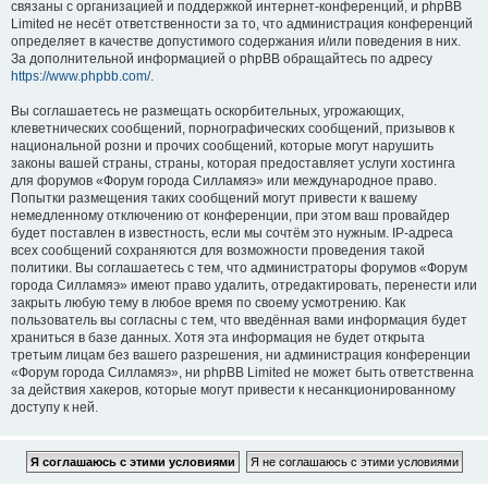
связаны с организацией и поддержкой интернет-конференций, и phpBB
Limited не несёт ответственности за то, что администрация конференций
определяет в качестве допустимого содержания и/или поведения в них.
За дополнительной информацией о phpBB обращайтесь по адресу
https://www.phpbb.com/
.
Вы соглашаетесь не размещать оскорбительных, угрожающих,
клеветнических сообщений, порнографических сообщений, призывов к
национальной розни и прочих сообщений, которые могут нарушить
законы вашей страны, страны, которая предоставляет услуги хостинга
для форумов «Форум города Силламяэ» или международное право.
Попытки размещения таких сообщений могут привести к вашему
немедленному отключению от конференции, при этом ваш провайдер
будет поставлен в известность, если мы сочтём это нужным. IP-адреса
всех сообщений сохраняются для возможности проведения такой
политики. Вы соглашаетесь с тем, что администраторы форумов «Форум
города Силламяэ» имеют право удалить, отредактировать, перенести или
закрыть любую тему в любое время по своему усмотрению. Как
пользователь вы согласны с тем, что введённая вами информация будет
храниться в базе данных. Хотя эта информация не будет открыта
третьим лицам без вашего разрешения, ни администрация конференции
«Форум города Силламяэ», ни phpBB Limited не может быть ответственна
за действия хакеров, которые могут привести к несанкционированному
доступу к ней.