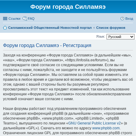
Форум города Силламяэ
Ссылки
FAQ
Вход
Силламяэский Общественный Новостной портал
Список форумов
Язык:
Форум города Силламяэ - Регистрация
Заходя на конференцию «Форум города Силламяэ» (в дальнейшем «мы»,
«наш», «Форум города Силламяэ», «https://infosila.ee/forum»), вы
подтверждаете своё согласие со следующими условиями. Если вы не
согласны с ними, пожалуйста, не заходите и не пользуйтесь форумами
«Форум города Силламяэ». Мы оставляем за собой право изменять эти
правила в любое время и сделаем всё возможное, чтобы уведомить вас об
этом, однако с вашей стороны было бы разумным регулярно
просматривать этот текст на предмет изменений, так как использование
конференции «Форум города Силламяэ» после обновления/исправления
условий означает ваше согласие с ними.
Наши форумы работают под управлением программного обеспечения
для создания конференций phpBB (в дальнейшем «они», «программное
обеспечение phpBB», «www.phpbb.com», «phpBB Limited», «phpBB
Teams»), выпущенного по лицензии «
GNU General Public License v2
» (в
дальнейшем «GPL»). Скачать его можно по адресу
www.phpbb.com
.
Ограничения лицензии GPL для программного обеспечения phpBB строго