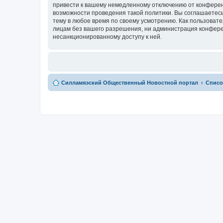
привести к вашему немедленному отключению от конференц
возможности проведения такой политики. Вы соглашаетесь
тему в любое время по своему усмотрению. Как пользовате
лицам без вашего разрешения, ни администрация конферен
несанкционированному доступу к ней.
Силламяэский Общественный Новостной портал
Списо