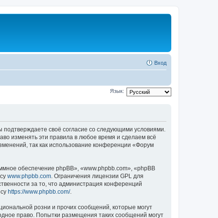
Вход
Язык:
 вы подтверждаете своё согласие со следующими условиями.
аво изменять эти правила в любое время и сделаем всё
изменений, так как использование конференции «Форум
ммное обеспечение phpBB», «www.phpbb.com», «phpBB
есу
www.phpbb.com
. Ограничения лицензии GPL для
ственности за то, что администрация конференций
есу
https://www.phpbb.com/
.
циональной розни и прочих сообщений, которые могут
одное право. Попытки размещения таких сообщений могут