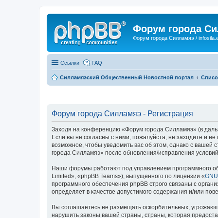
Форум города С
Форум города Силламяэ / infosila.
Ссылки
FAQ
Силламяэский Общественный Новостной портал
Списо
Форум города Силламяэ - Регистрация
Заходя на конференцию «Форум города Силламяэ» (в дальне
Если вы не согласны с ними, пожалуйста, не заходите и н
возможное, чтобы уведомить вас об этом, однако с вашей
города Силламяэ» после обновления/исправления условий 
Наши форумы работают под управлением программного об
Limited», «phpBB Teams»), выпущенного по лицензии «
GNU 
программного обеспечения phpBB строго связаны с органи
определяет в качестве допустимого содержания и/или по
Вы соглашаетесь не размещать оскорбительных, угрожающ
нарушить законы вашей страны, страны, которая предост