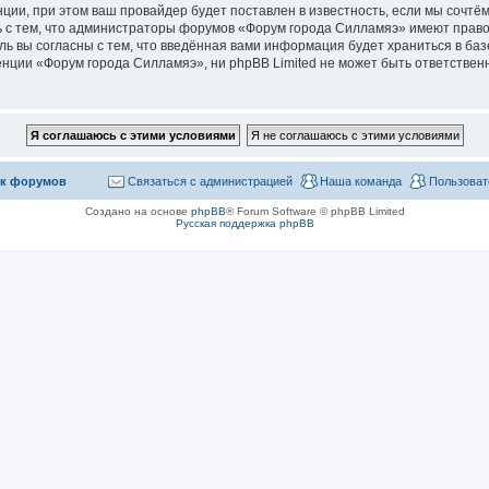
ии, при этом ваш провайдер будет поставлен в известность, если мы сочтём
 с тем, что администраторы форумов «Форум города Силламяэ» имеют право
ль вы согласны с тем, что введённая вами информация будет храниться в ба
ции «Форум города Силламяэ», ни phpBB Limited не может быть ответственна
к форумов
Связаться с администрацией
Наша команда
Пользоват
Создано на основе
phpBB
® Forum Software © phpBB Limited
Русская поддержка phpBB