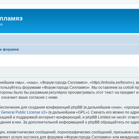
илламяэ
ee
к форумов
йшем «мы», «наш», «Форум города Силламяэ», «https://infosila.ee/forum»),
е пользуйтесь форумами «Форум города Силламяэ». Мы оставляем за собой пр
 стороны было бы разумным регулярно просматривать этот текст на предмет 
означает ваше согласие с ними.
еспечения для создания конференций phpBB (в дальнейшем «они», «програ
General Public License v2
» (в дальнейшем «GPL»). Скачать его можно по адр
зацией и поддержкой интернет-конференций, и phpBB Limited не несёт ответ
ведения в них. За дополнительной информацией о phpBB обращайтесь по адр
их, клеветнических сообщений, порнографических сообщений, призывов к на
авляет услуги хостинга для форумов «Форум города Силламяэ» или междунар