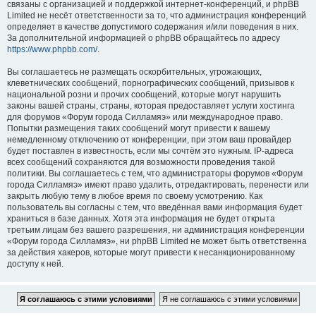
связаны с организацией и поддержкой интернет-конференций, и phpBB
Limited не несёт ответственности за то, что администрация конференций
определяет в качестве допустимого содержания и/или поведения в них.
За дополнительной информацией о phpBB обращайтесь по адресу
https://www.phpbb.com/
.
Вы соглашаетесь не размещать оскорбительных, угрожающих,
клеветнических сообщений, порнографических сообщений, призывов к
национальной розни и прочих сообщений, которые могут нарушить
законы вашей страны, страны, которая предоставляет услуги хостинга
для форумов «Форум города Силламяэ» или международное право.
Попытки размещения таких сообщений могут привести к вашему
немедленному отключению от конференции, при этом ваш провайдер
будет поставлен в известность, если мы сочтём это нужным. IP-адреса
всех сообщений сохраняются для возможности проведения такой
политики. Вы соглашаетесь с тем, что администраторы форумов «Форум
города Силламяэ» имеют право удалить, отредактировать, перенести или
закрыть любую тему в любое время по своему усмотрению. Как
пользователь вы согласны с тем, что введённая вами информация будет
храниться в базе данных. Хотя эта информация не будет открыта
третьим лицам без вашего разрешения, ни администрация конференции
«Форум города Силламяэ», ни phpBB Limited не может быть ответственна
за действия хакеров, которые могут привести к несанкционированному
доступу к ней.