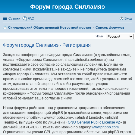
Форум города Силламяэ
Ссылки
FAQ
Вход
Силламяэский Общественный Новостной портал
Список форумов
Язык:
Форум города Силламяэ - Регистрация
Заходя на конференцию «Форум города Силламяэ» (в дальнейшем «мы»,
«наш», «Форум города Силламяэ», «https://infosila.ee/forum»), вы
подтверждаете своё согласие со следующими условиями. Если вы не
согласны с ними, пожалуйста, не заходите и не пользуйтесь форумами
«Форум города Силламяэ». Мы оставляем за собой право изменять эти
правила в любое время и сделаем всё возможное, чтобы уведомить вас об
этом, однако с вашей стороны было бы разумным регулярно
просматривать этот текст на предмет изменений, так как использование
конференции «Форум города Силламяэ» после обновления/исправления
условий означает ваше согласие с ними.
Наши форумы работают под управлением программного обеспечения
для создания конференций phpBB (в дальнейшем «они», «программное
обеспечение phpBB», «www.phpbb.com», «phpBB Limited», «phpBB
Teams»), выпущенного по лицензии «
GNU General Public License v2
» (в
дальнейшем «GPL»). Скачать его можно по адресу
www.phpbb.com
.
Ограничения лицензии GPL для программного обеспечения phpBB строго