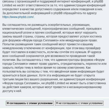
связаны с организацией и поддержкой интернет-конференций, и phpBB
Limited не несёт ответственности за то, что администрация конференций
определяет в качестве допустимого содержания и/или поведения в них.
За дополнительной информацией о phpBB обращайтесь по адресу
https://www.phpbb.com/
.
Вы соглашаетесь не размещать оскорбительных, угрожающих,
клеветнических сообщений, порнографических сообщений, призывов к
национальной розни и прочих сообщений, которые могут нарушить
законы вашей страны, страны, которая предоставляет услуги хостинга
для форумов «Форум города Силламяэ» или международное право.
Попытки размещения таких сообщений могут привести к вашему
немедленному отключению от конференции, при этом ваш провайдер
будет поставлен в известность, если мы сочтём это нужным. IP-адреса
всех сообщений сохраняются для возможности проведения такой
политики. Вы соглашаетесь с тем, что администраторы форумов «Форум
города Силламяэ» имеют право удалить, отредактировать, перенести или
закрыть любую тему в любое время по своему усмотрению. Как
пользователь вы согласны с тем, что введённая вами информация будет
храниться в базе данных. Хотя эта информация не будет открыта
третьим лицам без вашего разрешения, ни администрация конференции
«Форум города Силламяэ», ни phpBB Limited не может быть ответственна
за действия хакеров, которые могут привести к несанкционированному
доступу к ней.