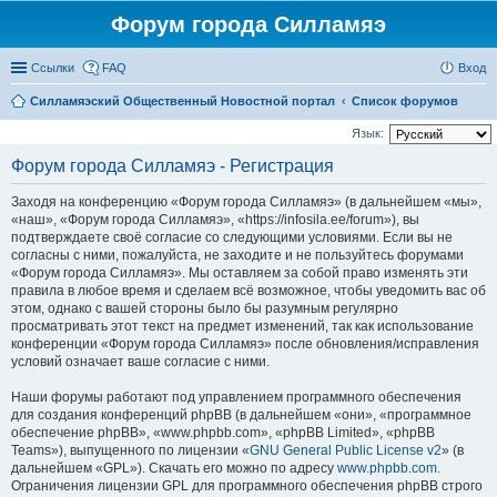
Форум города Силламяэ
Ссылки
FAQ
Вход
Силламяэский Общественный Новостной портал
Список форумов
Язык:
Форум города Силламяэ - Регистрация
Заходя на конференцию «Форум города Силламяэ» (в дальнейшем «мы»,
«наш», «Форум города Силламяэ», «https://infosila.ee/forum»), вы
подтверждаете своё согласие со следующими условиями. Если вы не
согласны с ними, пожалуйста, не заходите и не пользуйтесь форумами
«Форум города Силламяэ». Мы оставляем за собой право изменять эти
правила в любое время и сделаем всё возможное, чтобы уведомить вас об
этом, однако с вашей стороны было бы разумным регулярно
просматривать этот текст на предмет изменений, так как использование
конференции «Форум города Силламяэ» после обновления/исправления
условий означает ваше согласие с ними.
Наши форумы работают под управлением программного обеспечения
для создания конференций phpBB (в дальнейшем «они», «программное
обеспечение phpBB», «www.phpbb.com», «phpBB Limited», «phpBB
Teams»), выпущенного по лицензии «
GNU General Public License v2
» (в
дальнейшем «GPL»). Скачать его можно по адресу
www.phpbb.com
.
Ограничения лицензии GPL для программного обеспечения phpBB строго