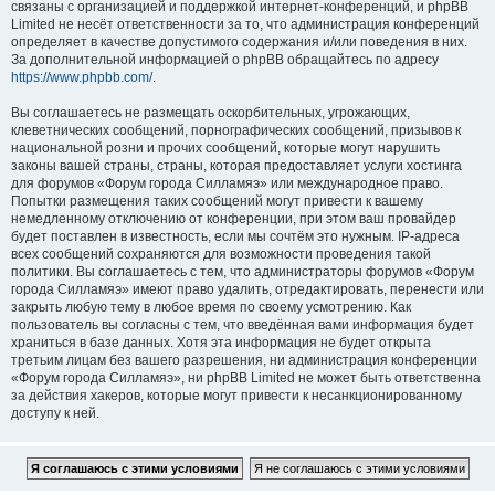
связаны с организацией и поддержкой интернет-конференций, и phpBB
Limited не несёт ответственности за то, что администрация конференций
определяет в качестве допустимого содержания и/или поведения в них.
За дополнительной информацией о phpBB обращайтесь по адресу
https://www.phpbb.com/
.
Вы соглашаетесь не размещать оскорбительных, угрожающих,
клеветнических сообщений, порнографических сообщений, призывов к
национальной розни и прочих сообщений, которые могут нарушить
законы вашей страны, страны, которая предоставляет услуги хостинга
для форумов «Форум города Силламяэ» или международное право.
Попытки размещения таких сообщений могут привести к вашему
немедленному отключению от конференции, при этом ваш провайдер
будет поставлен в известность, если мы сочтём это нужным. IP-адреса
всех сообщений сохраняются для возможности проведения такой
политики. Вы соглашаетесь с тем, что администраторы форумов «Форум
города Силламяэ» имеют право удалить, отредактировать, перенести или
закрыть любую тему в любое время по своему усмотрению. Как
пользователь вы согласны с тем, что введённая вами информация будет
храниться в базе данных. Хотя эта информация не будет открыта
третьим лицам без вашего разрешения, ни администрация конференции
«Форум города Силламяэ», ни phpBB Limited не может быть ответственна
за действия хакеров, которые могут привести к несанкционированному
доступу к ней.