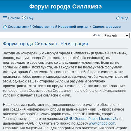
Форум города Силламяэ
Ссылки
FAQ
Вход
Силламяэский Общественный Новостной портал
Список форумов
Язык:
Форум города Силламяэ - Регистрация
Заходя на конференцию «Форум города Силламяэ» (в дальнейшем «мы»,
«наш», «Форум города Силламяэ», «https://infosila.ee/forum»), вы
подтверждаете своё согласие со следующими условиями. Если вы не
согласны с ними, пожалуйста, не заходите и не пользуйтесь форумами
«Форум города Силламяэ». Мы оставляем за собой право изменять эти
правила в любое время и сделаем всё возможное, чтобы уведомить вас об
этом, однако с вашей стороны было бы разумным регулярно
просматривать этот текст на предмет изменений, так как использование
конференции «Форум города Силламяэ» после обновления/исправления
условий означает ваше согласие с ними.
Наши форумы работают под управлением программного обеспечения
для создания конференций phpBB (в дальнейшем «они», «программное
обеспечение phpBB», «www.phpbb.com», «phpBB Limited», «phpBB
Teams»), выпущенного по лицензии «
GNU General Public License v2
» (в
дальнейшем «GPL»). Скачать его можно по адресу
www.phpbb.com
.
Ограничения лицензии GPL для программного обеспечения phpBB строго