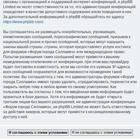
связаны с организацией и поддержкой интернет-конференций, и phpBB
Limited не несёт ответственности за то, что администрация конференций
определяет в качестве допустимого содержания и/или поведения в них.
За дополнительной информацией о phpBB обращайтесь по адресу
https://www.phpbb.com/
.
Вы соглашаетесь не размещать оскорбительных, угрожающих,
клеветнических сообщений, порнографических сообщений, призывов к
национальной розни и прочих сообщений, которые могут нарушить
законы вашей страны, страны, которая предоставляет услуги хостинга
для форумов «Форум города Силламяэ» или международное право.
Попытки размещения таких сообщений могут привести к вашему
немедленному отключению от конференции, при этом ваш провайдер
будет поставлен в известность, если мы сочтём это нужным. IP-адреса
всех сообщений сохраняются для возможности проведения такой
политики. Вы соглашаетесь с тем, что администраторы форумов «Форум
города Силламяэ» имеют право удалить, отредактировать, перенести или
закрыть любую тему в любое время по своему усмотрению. Как
пользователь вы согласны с тем, что введённая вами информация будет
храниться в базе данных. Хотя эта информация не будет открыта
третьим лицам без вашего разрешения, ни администрация конференции
«Форум города Силламяэ», ни phpBB Limited не может быть ответственна
за действия хакеров, которые могут привести к несанкционированному
доступу к ней.