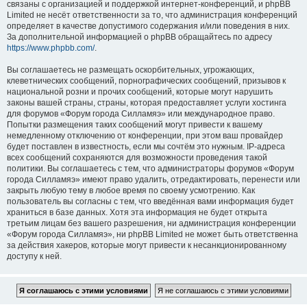
связаны с организацией и поддержкой интернет-конференций, и phpBB
Limited не несёт ответственности за то, что администрация конференций
определяет в качестве допустимого содержания и/или поведения в них.
За дополнительной информацией о phpBB обращайтесь по адресу
https://www.phpbb.com/
.
Вы соглашаетесь не размещать оскорбительных, угрожающих,
клеветнических сообщений, порнографических сообщений, призывов к
национальной розни и прочих сообщений, которые могут нарушить
законы вашей страны, страны, которая предоставляет услуги хостинга
для форумов «Форум города Силламяэ» или международное право.
Попытки размещения таких сообщений могут привести к вашему
немедленному отключению от конференции, при этом ваш провайдер
будет поставлен в известность, если мы сочтём это нужным. IP-адреса
всех сообщений сохраняются для возможности проведения такой
политики. Вы соглашаетесь с тем, что администраторы форумов «Форум
города Силламяэ» имеют право удалить, отредактировать, перенести или
закрыть любую тему в любое время по своему усмотрению. Как
пользователь вы согласны с тем, что введённая вами информация будет
храниться в базе данных. Хотя эта информация не будет открыта
третьим лицам без вашего разрешения, ни администрация конференции
«Форум города Силламяэ», ни phpBB Limited не может быть ответственна
за действия хакеров, которые могут привести к несанкционированному
доступу к ней.