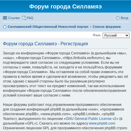
Форум города Силламяэ
Ссылки
FAQ
Вход
Силламяэский Общественный Новостной портал
Список форумов
Язык:
Форум города Силламяэ - Регистрация
Заходя на конференцию «Форум города Силламяэ» (в дальнейшем «мы»,
«наш», «Форум города Силламяэ», «https://infosila.ee/forum»), вы
подтверждаете своё согласие со следующими условиями. Если вы не
согласны с ними, пожалуйста, не заходите и не пользуйтесь форумами
«Форум города Силламяэ». Мы оставляем за собой право изменять эти
правила в любое время и сделаем всё возможное, чтобы уведомить вас об
этом, однако с вашей стороны было бы разумным регулярно
просматривать этот текст на предмет изменений, так как использование
конференции «Форум города Силламяэ» после обновления/исправления
условий означает ваше согласие с ними.
Наши форумы работают под управлением программного обеспечения
для создания конференций phpBB (в дальнейшем «они», «программное
обеспечение phpBB», «www.phpbb.com», «phpBB Limited», «phpBB
Teams»), выпущенного по лицензии «
GNU General Public License v2
» (в
дальнейшем «GPL»). Скачать его можно по адресу
www.phpbb.com
.
Ограничения лицензии GPL для программного обеспечения phpBB строго