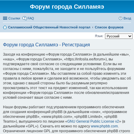
Форум города Силламяэ
Ссылки
FAQ
Вход
Силламяэский Общественный Новостной портал
Список форумов
Язык:
Форум города Силламяэ - Регистрация
Заходя на конференцию «Форум города Силламяэ» (в дальнейшем «мы»,
«наш», «Форум города Силламяэ», «https://infosila.ee/forum»), вы
подтверждаете своё согласие со следующими условиями. Если вы не
согласны с ними, пожалуйста, не заходите и не пользуйтесь форумами
«Форум города Силламяэ». Мы оставляем за собой право изменять эти
правила в любое время и сделаем всё возможное, чтобы уведомить вас об
этом, однако с вашей стороны было бы разумным регулярно
просматривать этот текст на предмет изменений, так как использование
конференции «Форум города Силламяэ» после обновления/исправления
условий означает ваше согласие с ними.
Наши форумы работают под управлением программного обеспечения
для создания конференций phpBB (в дальнейшем «они», «программное
обеспечение phpBB», «www.phpbb.com», «phpBB Limited», «phpBB
Teams»), выпущенного по лицензии «
GNU General Public License v2
» (в
дальнейшем «GPL»). Скачать его можно по адресу
www.phpbb.com
.
Ограничения лицензии GPL для программного обеспечения phpBB строго