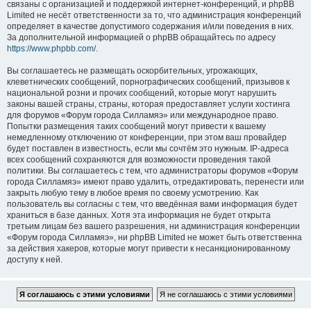
связаны с организацией и поддержкой интернет-конференций, и phpBB
Limited не несёт ответственности за то, что администрация конференций
определяет в качестве допустимого содержания и/или поведения в них.
За дополнительной информацией о phpBB обращайтесь по адресу
https://www.phpbb.com/
.
Вы соглашаетесь не размещать оскорбительных, угрожающих,
клеветнических сообщений, порнографических сообщений, призывов к
национальной розни и прочих сообщений, которые могут нарушить
законы вашей страны, страны, которая предоставляет услуги хостинга
для форумов «Форум города Силламяэ» или международное право.
Попытки размещения таких сообщений могут привести к вашему
немедленному отключению от конференции, при этом ваш провайдер
будет поставлен в известность, если мы сочтём это нужным. IP-адреса
всех сообщений сохраняются для возможности проведения такой
политики. Вы соглашаетесь с тем, что администраторы форумов «Форум
города Силламяэ» имеют право удалить, отредактировать, перенести или
закрыть любую тему в любое время по своему усмотрению. Как
пользователь вы согласны с тем, что введённая вами информация будет
храниться в базе данных. Хотя эта информация не будет открыта
третьим лицам без вашего разрешения, ни администрация конференции
«Форум города Силламяэ», ни phpBB Limited не может быть ответственна
за действия хакеров, которые могут привести к несанкционированному
доступу к ней.