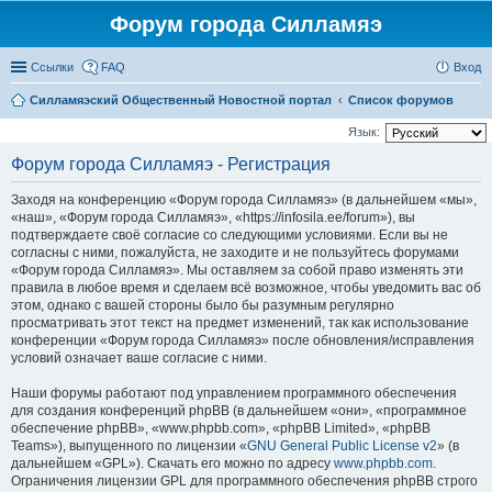
Форум города Силламяэ
Ссылки
FAQ
Вход
Силламяэский Общественный Новостной портал
Список форумов
Язык:
Форум города Силламяэ - Регистрация
Заходя на конференцию «Форум города Силламяэ» (в дальнейшем «мы»,
«наш», «Форум города Силламяэ», «https://infosila.ee/forum»), вы
подтверждаете своё согласие со следующими условиями. Если вы не
согласны с ними, пожалуйста, не заходите и не пользуйтесь форумами
«Форум города Силламяэ». Мы оставляем за собой право изменять эти
правила в любое время и сделаем всё возможное, чтобы уведомить вас об
этом, однако с вашей стороны было бы разумным регулярно
просматривать этот текст на предмет изменений, так как использование
конференции «Форум города Силламяэ» после обновления/исправления
условий означает ваше согласие с ними.
Наши форумы работают под управлением программного обеспечения
для создания конференций phpBB (в дальнейшем «они», «программное
обеспечение phpBB», «www.phpbb.com», «phpBB Limited», «phpBB
Teams»), выпущенного по лицензии «
GNU General Public License v2
» (в
дальнейшем «GPL»). Скачать его можно по адресу
www.phpbb.com
.
Ограничения лицензии GPL для программного обеспечения phpBB строго