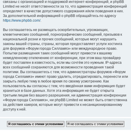
связаны с организацией и поддержкой интернет-конференций, и phpBB
Limited не несёт ответственности за то, что администрация конференций
определяет в качестве допустимого содержания и/или поведения в них.
За дополнительной информацией о phpBB обращайтесь по адресу
https://www.phpbb.com/
.
Вы соглашаетесь не размещать оскорбительных, угрожающих,
клеветнических сообщений, порнографических сообщений, призывов к
национальной розни и прочих сообщений, которые могут нарушить
законы вашей страны, страны, которая предоставляет услуги хостинга
для форумов «Форум города Силламяэ» или международное право.
Попытки размещения таких сообщений могут привести к вашему
немедленному отключению от конференции, при этом ваш провайдер
будет поставлен в известность, если мы сочтём это нужным. IP-адреса
всех сообщений сохраняются для возможности проведения такой
политики. Вы соглашаетесь с тем, что администраторы форумов «Форум
города Силламяэ» имеют право удалить, отредактировать, перенести или
закрыть любую тему в любое время по своему усмотрению. Как
пользователь вы согласны с тем, что введённая вами информация будет
храниться в базе данных. Хотя эта информация не будет открыта
третьим лицам без вашего разрешения, ни администрация конференции
«Форум города Силламяэ», ни phpBB Limited не может быть ответственна
за действия хакеров, которые могут привести к несанкционированному
доступу к ней.