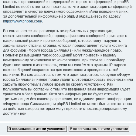
связаны с организацией и поддержкой интернет-конференций, и phpBB
Limited не несёт ответственности за то, что администрация конференций
определяет в качестве допустимого содержания и/или поведения в них.
За дополнительной информацией о phpBB обращайтесь по адресу
https://www.phpbb.com/
.
Вы соглашаетесь не размещать оскорбительных, угрожающих,
клеветнических сообщений, порнографических сообщений, призывов к
национальной розни и прочих сообщений, которые могут нарушить
законы вашей страны, страны, которая предоставляет услуги хостинга
для форумов «Форум города Силламяэ» или международное право.
Попытки размещения таких сообщений могут привести к вашему
немедленному отключению от конференции, при этом ваш провайдер
будет поставлен в известность, если мы сочтём это нужным. IP-адреса
всех сообщений сохраняются для возможности проведения такой
политики. Вы соглашаетесь с тем, что администраторы форумов «Форум
города Силламяэ» имеют право удалить, отредактировать, перенести или
закрыть любую тему в любое время по своему усмотрению. Как
пользователь вы согласны с тем, что введённая вами информация будет
храниться в базе данных. Хотя эта информация не будет открыта
третьим лицам без вашего разрешения, ни администрация конференции
«Форум города Силламяэ», ни phpBB Limited не может быть ответственна
за действия хакеров, которые могут привести к несанкционированному
доступу к ней.