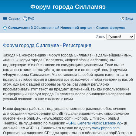
Форум города Силламяэ
Ссылки
FAQ
Вход
Силламяэский Общественный Новостной портал
Список форумов
Язык:
Форум города Силламяэ - Регистрация
Заходя на конференцию «Форум города Силламяэ» (в дальнейшем «мы»,
«наш», «Форум города Силламяэ», «https://infosila.ee/forum»), вы
подтверждаете своё согласие со следующими условиями. Если вы не
согласны с ними, пожалуйста, не заходите и не пользуйтесь форумами
«Форум города Силламяэ». Мы оставляем за собой право изменять эти
правила в любое время и сделаем всё возможное, чтобы уведомить вас об
этом, однако с вашей стороны было бы разумным регулярно
просматривать этот текст на предмет изменений, так как использование
конференции «Форум города Силламяэ» после обновления/исправления
условий означает ваше согласие с ними.
Наши форумы работают под управлением программного обеспечения
для создания конференций phpBB (в дальнейшем «они», «программное
обеспечение phpBB», «www.phpbb.com», «phpBB Limited», «phpBB
Teams»), выпущенного по лицензии «
GNU General Public License v2
» (в
дальнейшем «GPL»). Скачать его можно по адресу
www.phpbb.com
.
Ограничения лицензии GPL для программного обеспечения phpBB строго