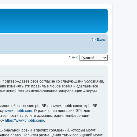
Вход
Язык:
 вы подтверждаете своё согласие со следующими условиями.
аво изменять эти правила в любое время и сделаем всё
изменений, так как использование конференции «Форум
ммное обеспечение phpBB», «www.phpbb.com», «phpBB
есу
www.phpbb.com
. Ограничения лицензии GPL для
ственности за то, что администрация конференций
есу
https://www.phpbb.com/
.
циональной розни и прочих сообщений, которые могут
одное право. Попытки размещения таких сообщений могут