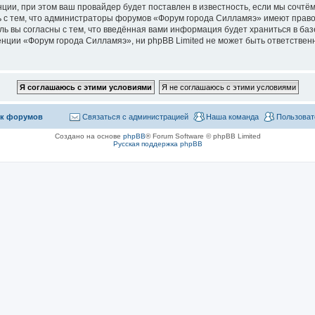
ии, при этом ваш провайдер будет поставлен в известность, если мы сочтём
 с тем, что администраторы форумов «Форум города Силламяэ» имеют право
ль вы согласны с тем, что введённая вами информация будет храниться в ба
ции «Форум города Силламяэ», ни phpBB Limited не может быть ответственна
к форумов
Связаться с администрацией
Наша команда
Пользоват
Создано на основе
phpBB
® Forum Software © phpBB Limited
Русская поддержка phpBB