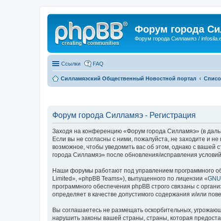
Форум города С
Форум города Силламяэ / infosila.
Ссылки
FAQ
Силламяэский Общественный Новостной портал
Списо
Форум города Силламяэ - Регистрация
Заходя на конференцию «Форум города Силламяэ» (в дальне
Если вы не согласны с ними, пожалуйста, не заходите и н
возможное, чтобы уведомить вас об этом, однако с вашей
города Силламяэ» после обновления/исправления условий 
Наши форумы работают под управлением программного об
Limited», «phpBB Teams»), выпущенного по лицензии «
GNU 
программного обеспечения phpBB строго связаны с органи
определяет в качестве допустимого содержания и/или по
Вы соглашаетесь не размещать оскорбительных, угрожающ
нарушить законы вашей страны, страны, которая предост