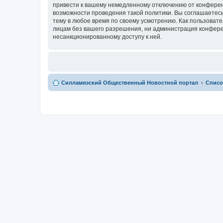
привести к вашему немедленному отключению от конференц
возможности проведения такой политики. Вы соглашаетесь
тему в любое время по своему усмотрению. Как пользовате
лицам без вашего разрешения, ни администрация конферен
несанкционированному доступу к ней.
Силламяэский Общественный Новостной портал
Списо