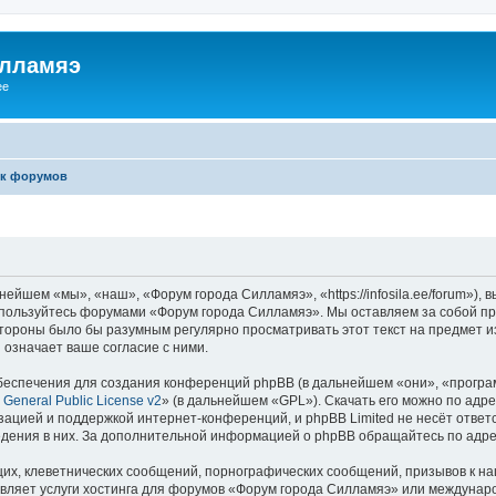
илламяэ
ee
к форумов
йшем «мы», «наш», «Форум города Силламяэ», «https://infosila.ee/forum»),
е пользуйтесь форумами «Форум города Силламяэ». Мы оставляем за собой пр
 стороны было бы разумным регулярно просматривать этот текст на предмет 
означает ваше согласие с ними.
еспечения для создания конференций phpBB (в дальнейшем «они», «програ
General Public License v2
» (в дальнейшем «GPL»). Скачать его можно по адр
зацией и поддержкой интернет-конференций, и phpBB Limited не несёт ответ
ведения в них. За дополнительной информацией о phpBB обращайтесь по адр
их, клеветнических сообщений, порнографических сообщений, призывов к на
авляет услуги хостинга для форумов «Форум города Силламяэ» или междунар