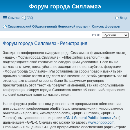
Форум города Силламяэ
Ссылки
FAQ
Вход
Силламяэский Общественный Новостной портал
Список форумов
Язык:
Форум города Силламяэ - Регистрация
Заходя на конференцию «Форум города Силламяэ» (в дальнейшем «мы»,
«наш», «Форум города Силламяэ», «https://infosila.ee/forum»), вы
подтверждаете своё согласие со следующими условиями. Если вы не
согласны с ними, пожалуйста, не заходите и не пользуйтесь форумами
«Форум города Силламяэ». Мы оставляем за собой право изменять эти
правила в любое время и сделаем всё возможное, чтобы уведомить вас об
этом, однако с вашей стороны было бы разумным регулярно
просматривать этот текст на предмет изменений, так как использование
конференции «Форум города Силламяэ» после обновления/исправления
условий означает ваше согласие с ними.
Наши форумы работают под управлением программного обеспечения
для создания конференций phpBB (в дальнейшем «они», «программное
обеспечение phpBB», «www.phpbb.com», «phpBB Limited», «phpBB
Teams»), выпущенного по лицензии «
GNU General Public License v2
» (в
дальнейшем «GPL»). Скачать его можно по адресу
www.phpbb.com
.
Ограничения лицензии GPL для программного обеспечения phpBB строго