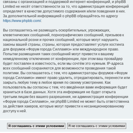
связаны с организацией и поддержкой интернет-конференций, и phpBB
Limited не несёт ответственности за то, что администрация конференций
определяет в качестве допустимого содержания и/или поведения в них.
За дополнительной информацией о phpBB обращайтесь по адресу
https://www.phpbb.com/
.
Вы соглашаетесь не размещать оскорбительных, угрожающих,
клеветнических сообщений, порнографических сообщений, призывов к
национальной розни и прочих сообщений, которые могут нарушить
законы вашей страны, страны, которая предоставляет услуги хостинга
для форумов «Форум города Силламяэ» или международное право.
Попытки размещения таких сообщений могут привести к вашему
немедленному отключению от конференции, при этом ваш провайдер
будет поставлен в известность, если мы сочтём это нужным. IP-адреса
всех сообщений сохраняются для возможности проведения такой
политики. Вы соглашаетесь с тем, что администраторы форумов «Форум
города Силламяэ» имеют право удалить, отредактировать, перенести или
закрыть любую тему в любое время по своему усмотрению. Как
пользователь вы согласны с тем, что введённая вами информация будет
храниться в базе данных. Хотя эта информация не будет открыта
третьим лицам без вашего разрешения, ни администрация конференции
«Форум города Силламяэ», ни phpBB Limited не может быть ответственна
за действия хакеров, которые могут привести к несанкционированному
доступу к ней.