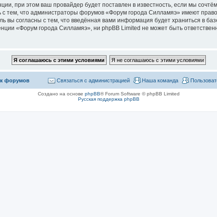
ии, при этом ваш провайдер будет поставлен в известность, если мы сочтём
 с тем, что администраторы форумов «Форум города Силламяэ» имеют право
ль вы согласны с тем, что введённая вами информация будет храниться в ба
ции «Форум города Силламяэ», ни phpBB Limited не может быть ответственна
к форумов
Связаться с администрацией
Наша команда
Пользоват
Создано на основе
phpBB
® Forum Software © phpBB Limited
Русская поддержка phpBB