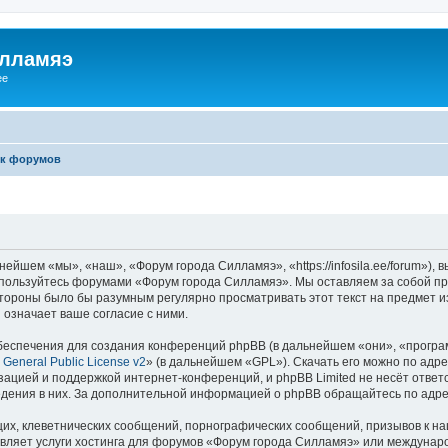
илламяэ
ee
к форумов
йшем «мы», «наш», «Форум города Силламяэ», «https://infosila.ee/forum»),
е пользуйтесь форумами «Форум города Силламяэ». Мы оставляем за собой пр
 стороны было бы разумным регулярно просматривать этот текст на предмет 
означает ваше согласие с ними.
еспечения для создания конференций phpBB (в дальнейшем «они», «програ
General Public License v2
» (в дальнейшем «GPL»). Скачать его можно по адр
зацией и поддержкой интернет-конференций, и phpBB Limited не несёт ответ
ведения в них. За дополнительной информацией о phpBB обращайтесь по адр
их, клеветнических сообщений, порнографических сообщений, призывов к на
авляет услуги хостинга для форумов «Форум города Силламяэ» или междунар