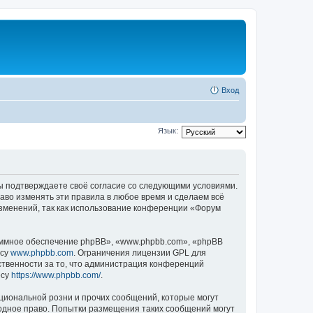
Вход
Язык:
 вы подтверждаете своё согласие со следующими условиями.
аво изменять эти правила в любое время и сделаем всё
изменений, так как использование конференции «Форум
ммное обеспечение phpBB», «www.phpbb.com», «phpBB
есу
www.phpbb.com
. Ограничения лицензии GPL для
ственности за то, что администрация конференций
есу
https://www.phpbb.com/
.
циональной розни и прочих сообщений, которые могут
одное право. Попытки размещения таких сообщений могут