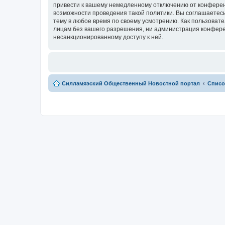
привести к вашему немедленному отключению от конференц
возможности проведения такой политики. Вы соглашаетесь
тему в любое время по своему усмотрению. Как пользовате
лицам без вашего разрешения, ни администрация конферен
несанкционированному доступу к ней.
Силламяэский Общественный Новостной портал
Списо