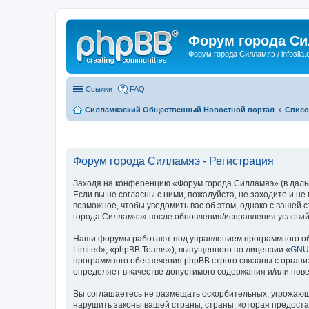
Форум города С
Форум города Силламяэ / infosila.
Ссылки
FAQ
Силламяэский Общественный Новостной портал
Списо
Форум города Силламяэ - Регистрация
Заходя на конференцию «Форум города Силламяэ» (в дальне
Если вы не согласны с ними, пожалуйста, не заходите и н
возможное, чтобы уведомить вас об этом, однако с вашей
города Силламяэ» после обновления/исправления условий 
Наши форумы работают под управлением программного об
Limited», «phpBB Teams»), выпущенного по лицензии «
GNU 
программного обеспечения phpBB строго связаны с органи
определяет в качестве допустимого содержания и/или по
Вы соглашаетесь не размещать оскорбительных, угрожающ
нарушить законы вашей страны, страны, которая предост