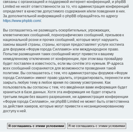
связаны с организацией и поддержкой интернет-конференций, и phpBB
Limited не несёт ответственности за то, что администрация конференций
определяет в качестве допустимого содержания и/или поведения в них.
За дополнительной информацией о phpBB обращайтесь по адресу
https://www.phpbb.com/
.
Вы соглашаетесь не размещать оскорбительных, угрожающих,
клеветнических сообщений, порнографических сообщений, призывов к
национальной розни и прочих сообщений, которые могут нарушить
законы вашей страны, страны, которая предоставляет услуги хостинга
для форумов «Форум города Силламяэ» или международное право.
Попытки размещения таких сообщений могут привести к вашему
немедленному отключению от конференции, при этом ваш провайдер
будет поставлен в известность, если мы сочтём это нужным. IP-адреса
всех сообщений сохраняются для возможности проведения такой
политики. Вы соглашаетесь с тем, что администраторы форумов «Форум
города Силламяэ» имеют право удалить, отредактировать, перенести или
закрыть любую тему в любое время по своему усмотрению. Как
пользователь вы согласны с тем, что введённая вами информация будет
храниться в базе данных. Хотя эта информация не будет открыта
третьим лицам без вашего разрешения, ни администрация конференции
«Форум города Силламяэ», ни phpBB Limited не может быть ответственна
за действия хакеров, которые могут привести к несанкционированному
доступу к ней.