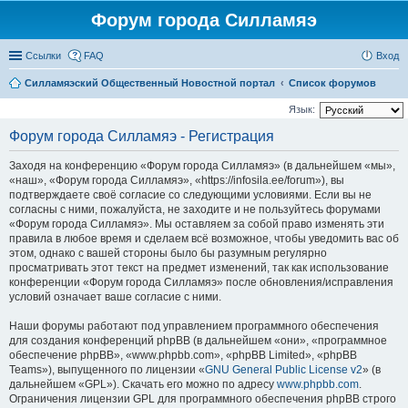
Форум города Силламяэ
Ссылки
FAQ
Вход
Силламяэский Общественный Новостной портал
Список форумов
Язык:
Форум города Силламяэ - Регистрация
Заходя на конференцию «Форум города Силламяэ» (в дальнейшем «мы»,
«наш», «Форум города Силламяэ», «https://infosila.ee/forum»), вы
подтверждаете своё согласие со следующими условиями. Если вы не
согласны с ними, пожалуйста, не заходите и не пользуйтесь форумами
«Форум города Силламяэ». Мы оставляем за собой право изменять эти
правила в любое время и сделаем всё возможное, чтобы уведомить вас об
этом, однако с вашей стороны было бы разумным регулярно
просматривать этот текст на предмет изменений, так как использование
конференции «Форум города Силламяэ» после обновления/исправления
условий означает ваше согласие с ними.
Наши форумы работают под управлением программного обеспечения
для создания конференций phpBB (в дальнейшем «они», «программное
обеспечение phpBB», «www.phpbb.com», «phpBB Limited», «phpBB
Teams»), выпущенного по лицензии «
GNU General Public License v2
» (в
дальнейшем «GPL»). Скачать его можно по адресу
www.phpbb.com
.
Ограничения лицензии GPL для программного обеспечения phpBB строго