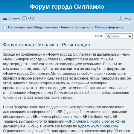
Форум города Силламяэ
Ссылки
FAQ
Вход
Силламяэский Общественный Новостной портал
Список форумов
Язык:
Форум города Силламяэ - Регистрация
Заходя на конференцию «Форум города Силламяэ» (в дальнейшем «мы»,
«наш», «Форум города Силламяэ», «https://infosila.ee/forum»), вы
подтверждаете своё согласие со следующими условиями. Если вы не
согласны с ними, пожалуйста, не заходите и не пользуйтесь форумами
«Форум города Силламяэ». Мы оставляем за собой право изменять эти
правила в любое время и сделаем всё возможное, чтобы уведомить вас об
этом, однако с вашей стороны было бы разумным регулярно
просматривать этот текст на предмет изменений, так как использование
конференции «Форум города Силламяэ» после обновления/исправления
условий означает ваше согласие с ними.
Наши форумы работают под управлением программного обеспечения
для создания конференций phpBB (в дальнейшем «они», «программное
обеспечение phpBB», «www.phpbb.com», «phpBB Limited», «phpBB
Teams»), выпущенного по лицензии «
GNU General Public License v2
» (в
дальнейшем «GPL»). Скачать его можно по адресу
www.phpbb.com
.
Ограничения лицензии GPL для программного обеспечения phpBB строго