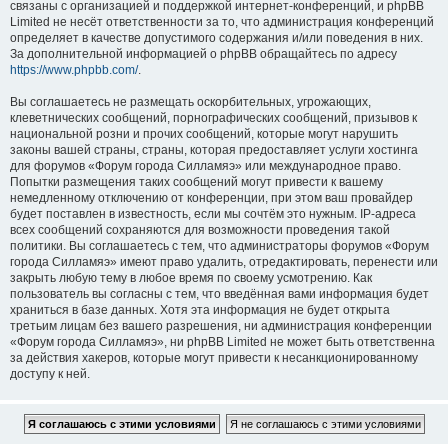
связаны с организацией и поддержкой интернет-конференций, и phpBB
Limited не несёт ответственности за то, что администрация конференций
определяет в качестве допустимого содержания и/или поведения в них.
За дополнительной информацией о phpBB обращайтесь по адресу
https://www.phpbb.com/
.
Вы соглашаетесь не размещать оскорбительных, угрожающих,
клеветнических сообщений, порнографических сообщений, призывов к
национальной розни и прочих сообщений, которые могут нарушить
законы вашей страны, страны, которая предоставляет услуги хостинга
для форумов «Форум города Силламяэ» или международное право.
Попытки размещения таких сообщений могут привести к вашему
немедленному отключению от конференции, при этом ваш провайдер
будет поставлен в известность, если мы сочтём это нужным. IP-адреса
всех сообщений сохраняются для возможности проведения такой
политики. Вы соглашаетесь с тем, что администраторы форумов «Форум
города Силламяэ» имеют право удалить, отредактировать, перенести или
закрыть любую тему в любое время по своему усмотрению. Как
пользователь вы согласны с тем, что введённая вами информация будет
храниться в базе данных. Хотя эта информация не будет открыта
третьим лицам без вашего разрешения, ни администрация конференции
«Форум города Силламяэ», ни phpBB Limited не может быть ответственна
за действия хакеров, которые могут привести к несанкционированному
доступу к ней.