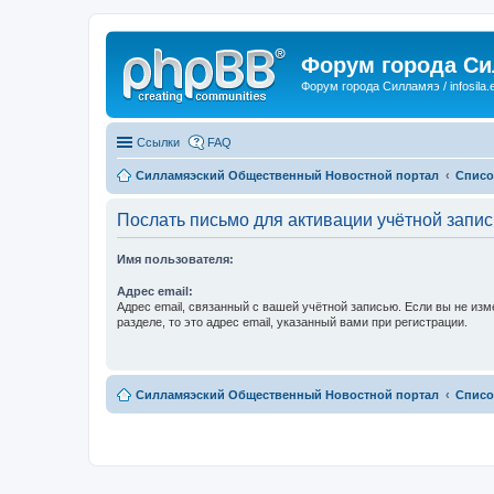
Форум города С
Форум города Силламяэ / infosila.
Ссылки
FAQ
Силламяэский Общественный Новостной портал
Списо
Послать письмо для активации учётной запис
Имя пользователя:
Адрес email:
Адрес email, связанный с вашей учётной записью. Если вы не изм
разделе, то это адрес email, указанный вами при регистрации.
Силламяэский Общественный Новостной портал
Списо