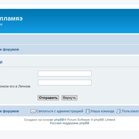
илламяэ
ee
к форумов
и
енили его в Личном
к форумов
Связаться с администрацией
Наша команда
Пользоват
Создано на основе
phpBB
® Forum Software © phpBB Limited
Русская поддержка phpBB