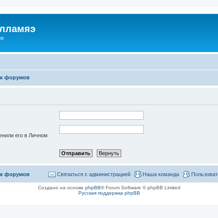
илламяэ
ee
к форумов
енили его в Личном
к форумов
Связаться с администрацией
Наша команда
Пользоват
Создано на основе
phpBB
® Forum Software © phpBB Limited
Русская поддержка phpBB