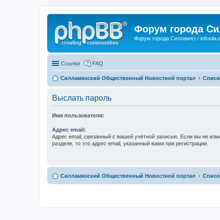
Форум города С
Форум города Силламяэ / infosila.
Ссылки
FAQ
Силламяэский Общественный Новостной портал
Списо
Выслать пароль
Имя пользователя:
Адрес email:
Адрес email, связанный с вашей учётной записью. Если вы не изм
разделе, то это адрес email, указанный вами при регистрации.
Силламяэский Общественный Новостной портал
Списо