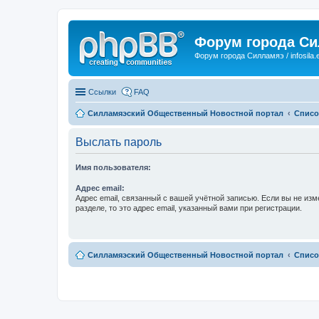
Форум города С
Форум города Силламяэ / infosila.
Ссылки
FAQ
Силламяэский Общественный Новостной портал
Списо
Выслать пароль
Имя пользователя:
Адрес email:
Адрес email, связанный с вашей учётной записью. Если вы не изм
разделе, то это адрес email, указанный вами при регистрации.
Силламяэский Общественный Новостной портал
Списо