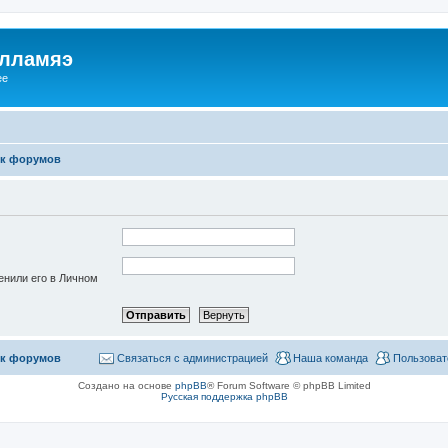
илламяэ
ee
к форумов
енили его в Личном
к форумов
Связаться с администрацией
Наша команда
Пользоват
Создано на основе
phpBB
® Forum Software © phpBB Limited
Русская поддержка phpBB