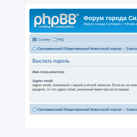
Форум города С
Форум города Силламяэ / infosila.
Ссылки
FAQ
Силламяэский Общественный Новостной портал
Списо
Выслать пароль
Имя пользователя:
Адрес email:
Адрес email, связанный с вашей учётной записью. Если вы не изм
разделе, то это адрес email, указанный вами при регистрации.
Силламяэский Общественный Новостной портал
Списо