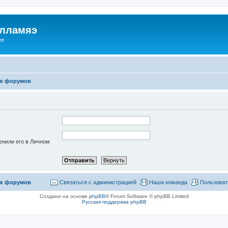
илламяэ
ee
к форумов
енили его в Личном
к форумов
Связаться с администрацией
Наша команда
Пользоват
Создано на основе
phpBB
® Forum Software © phpBB Limited
Русская поддержка phpBB