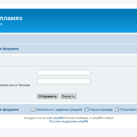
илламяэ
ee
к форумов
енили его в Личном
к форумов
Связаться с администрацией
Наша команда
Пользоват
Создано на основе
phpBB
® Forum Software © phpBB Limited
Русская поддержка phpBB