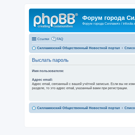
Форум города С
Форум города Силламяэ / infosila.
Ссылки
FAQ
Силламяэский Общественный Новостной портал
Списо
Выслать пароль
Имя пользователя:
Адрес email:
Адрес email, связанный с вашей учётной записью. Если вы не изм
разделе, то это адрес email, указанный вами при регистрации.
Силламяэский Общественный Новостной портал
Списо