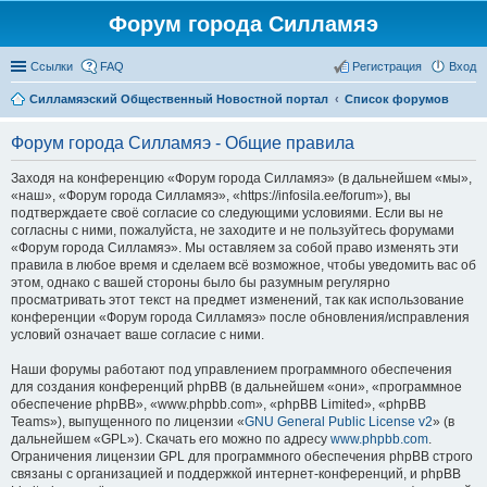
Форум города Силламяэ
Ссылки
FAQ
Регистрация
Вход
Силламяэский Общественный Новостной портал
Список форумов
Форум города Силламяэ - Общие правила
Заходя на конференцию «Форум города Силламяэ» (в дальнейшем «мы»,
«наш», «Форум города Силламяэ», «https://infosila.ee/forum»), вы
подтверждаете своё согласие со следующими условиями. Если вы не
согласны с ними, пожалуйста, не заходите и не пользуйтесь форумами
«Форум города Силламяэ». Мы оставляем за собой право изменять эти
правила в любое время и сделаем всё возможное, чтобы уведомить вас об
этом, однако с вашей стороны было бы разумным регулярно
просматривать этот текст на предмет изменений, так как использование
конференции «Форум города Силламяэ» после обновления/исправления
условий означает ваше согласие с ними.
Наши форумы работают под управлением программного обеспечения
для создания конференций phpBB (в дальнейшем «они», «программное
обеспечение phpBB», «www.phpbb.com», «phpBB Limited», «phpBB
Teams»), выпущенного по лицензии «
GNU General Public License v2
» (в
дальнейшем «GPL»). Скачать его можно по адресу
www.phpbb.com
.
Ограничения лицензии GPL для программного обеспечения phpBB строго
связаны с организацией и поддержкой интернет-конференций, и phpBB