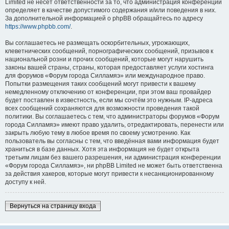
Limited не несёт ответственности за то, что администрация конференций
определяет в качестве допустимого содержания и/или поведения в них.
За дополнительной информацией о phpBB обращайтесь по адресу
https://www.phpbb.com/
.
Вы соглашаетесь не размещать оскорбительных, угрожающих,
клеветнических сообщений, порнографических сообщений, призывов к
национальной розни и прочих сообщений, которые могут нарушить
законы вашей страны, страны, которая предоставляет услуги хостинга
для форумов «Форум города Силламяэ» или международное право.
Попытки размещения таких сообщений могут привести к вашему
немедленному отключению от конференции, при этом ваш провайдер
будет поставлен в известность, если мы сочтём это нужным. IP-адреса
всех сообщений сохраняются для возможности проведения такой
политики. Вы соглашаетесь с тем, что администраторы форумов «Форум
города Силламяэ» имеют право удалить, отредактировать, перенести или
закрыть любую тему в любое время по своему усмотрению. Как
пользователь вы согласны с тем, что введённая вами информация будет
храниться в базе данных. Хотя эта информация не будет открыта
третьим лицам без вашего разрешения, ни администрация конференции
«Форум города Силламяэ», ни phpBB Limited не может быть ответственна
за действия хакеров, которые могут привести к несанкционированному
доступу к ней.
Вернуться на страницу входа